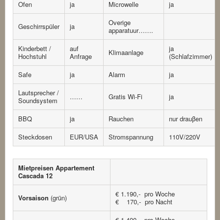
Ofen
ja
Microwelle
ja
Overige
Geschirrspüler
ja
apparatuur…….
Kinderbett /
auf
ja
Klimaanlage
Hochstuhl
Anfrage
(Schlafzimmer)
Safe
ja
Alarm
ja
Lautsprecher /
……
Gratis Wi-Fi
ja
Soundsystem
BBQ
ja
Rauchen
nur drauβen
Steckdosen
EUR/USA
Stromspannung
110V/220V
Mietpreisen Appartement
Cascada 12
€ 1.190,- pro Woche
Vorsaison
(grün)
€ 170,- pro Nacht
€ 1.400,- pro Woche