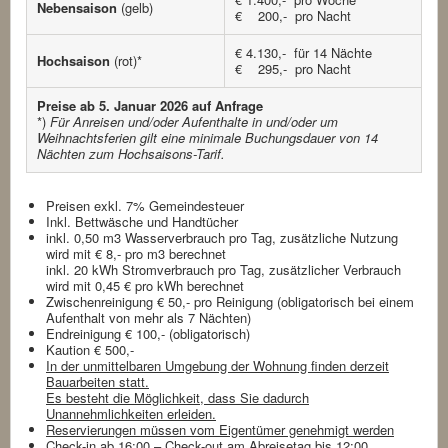
Nebensaison
(gelb)
€ 200,- pro Nacht
€ 4.130,- für 14 Nächte
Hochsaison
(rot)*
€ 295,- pro Nacht
Preise ab 5. Januar 2026 auf Anfrage
*)
Für Anreisen und/oder Aufenthalte in und/oder um
Weihnachtsferien gilt eine minimale Buchungsdauer von 14
Nächten zum Hochsaisons-Tarif.
Preisen exkl. 7% Gemeindesteuer
Inkl. Bettwäsche und Handtücher
inkl. 0,50 m3 Wasserverbrauch pro Tag, zusätzliche Nutzung
wird mit € 8,- pro m3 berechnet
inkl. 20 kWh Stromverbrauch pro Tag, zusätzlicher Verbrauch
wird mit 0,45 € pro kWh berechnet
Zwischenreinigung € 50,- pro Reinigung (obligatorisch bei einem
Aufenthalt von mehr als 7 Nächten)
Endreinigung € 100,- (obligatorisch)
Kaution € 500,-
In der unmittelbaren Umgebung der Wohnung finden derzeit
Bauarbeiten statt.
Es besteht die Möglichkeit, dass Sie dadurch
Unannehmlichkeiten erleiden.
Reservierungen müssen vom Eigentümer genehmigt werden
Check-in ab 16:00 – Check-out am Abreisetag bis 12:00