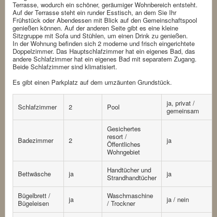
Terrasse, wodurch ein schöner, geräumiger Wohnbereich entsteht.
Auf der Terrasse steht ein runder Esstisch, an dem Sie Ihr
Frühstück oder Abendessen mit Blick auf den Gemeinschaftspool
genießen können. Auf der anderen Seite gibt es eine kleine
Sitzgruppe mit Sofa und Stühlen, um einen Drink zu genießen.
In der Wohnung befinden sich 2 moderne und frisch eingerichtete
Doppelzimmer. Das Hauptschlafzimmer hat ein eigenes Bad, das
andere Schlafzimmer hat ein eigenes Bad mit separatem Zugang.
Beide Schlafzimmer sind klimatisiert.
Es gibt einen Parkplatz auf dem umzäunten Grundstück.
ja, privat /
Schlafzimmer
2
Pool
gemeinsam
Gesichertes
resort /
Badezimmer
2
ja
Öffentliches
Wohngebiet
Handtücher und
Bettwäsche
ja
ja
Strandhandtücher
Bügelbrett /
Waschmaschine
ja
ja / nein
Bügeleisen
/ Trockner