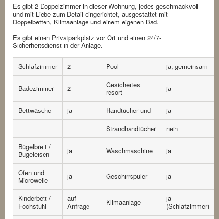
Es gibt 2 Doppelzimmer in dieser Wohnung, jedes geschmackvoll
und mit Liebe zum Detail eingerichtet, ausgestattet mit
Doppelbetten, Klimaanlage und einem eigenen Bad.
Es gibt einen Privatparkplatz vor Ort und einen 24/7-
Sicherheitsdienst in der Anlage.
Schlafzimmer
2
Pool
ja, gemeinsam
Gesichertes
Badezimmer
2
ja
resort
Bettwäsche
ja
Handtücher und
ja
Strandhandtücher
nein
Bügelbrett /
ja
Waschmaschine
ja
Bügeleisen
Ofen und
ja
Geschirrspüler
ja
Microwelle
Kinderbett /
auf
ja
Klimaanlage
Hochstuhl
Anfrage
(Schlafzimmer)