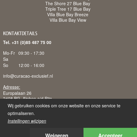
The Shore 27 Blue Bay
Triple Tree 17 Blue Bay
Villa Blue Bay Breeze
Villa Blue Bay View
KONTAKTDETAILS
Tel. +31 (0)85 487 75 00
Mo-Fr
09:30 - 17:30
Sa
So
12:00 - 16:00
info@curacao-exclusief.nl
Adresse:
Europalaan 26
2408 BG Alphen a/d Rijn
Wij gebruiken cookies om onze website en onze service te
optimaliseren.
Instellingen wijzigen
Curacao-Exclusief is een handelsnaam van Juffermans
Vakantieverhuur B.V., ingeschreven bij K.v.K. te 's-Gravenhage:
Weigeren
Accepteer
51934701, BTW-nr: NL850231954B02 en K.v.K. te Curacao: