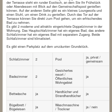
der Terrasse steht ein runder Esstisch, an dem Sie Ihr Frühstück
oder Abendessen mit Blick auf den Gemeinschaftspool genießen
können. Auf der anderen Seite gibt es ein kleines Loungesofa und
einen Stuhl, um einen Drink zu genießen. Durch das Tor auf der
Terrasse können Sie direkt zum Pool gehen, um ein erfrischendes
Bad zu nehmen.
Es gibt 2 moderne und attraktiv eingerichtete Doppelzimmer in der
Wohnung. Das Hauptschlafzimmer hat ein eigenes Bad, das andere
Schlafzimmer hat ein eigenes Bad mit separatem Zugang. Beide
Schlafzimmer sind klimatisiert.
Es gibt einen Parkplatz auf dem umzäunten Grundstück.
ja, privat /
Schlafzimmer
2
Pool
gemeinsam
Gesichertes
resort /
Badezimmer
2
ja
Öffentliches
Wohngebiet
Handtücher und
Bettwäsche
ja
ja
Strandhandtücher
Bügelbrett /
Waschmaschine
ja
ja / nein
Bügeleisen
/ Trockner