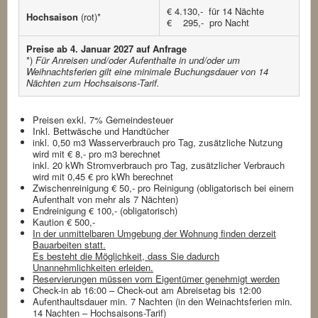
€ 4.130,- für 14 Nächte
Hochsaison
(rot)*
€ 295,- pro Nacht
Preise ab 4. Januar 2027 auf Anfrage
*)
Für Anreisen und/oder Aufenthalte in und/oder um
Weihnachtsferien gilt eine minimale Buchungsdauer von 14
Nächten zum Hochsaisons-Tarif.
Preisen exkl. 7% Gemeindesteuer
Inkl. Bettwäsche und Handtücher
inkl. 0,50 m3 Wasserverbrauch pro Tag, zusätzliche Nutzung
wird mit € 8,- pro m3 berechnet
inkl. 20 kWh Stromverbrauch pro Tag, zusätzlicher Verbrauch
wird mit 0,45 € pro kWh berechnet
Zwischenreinigung € 50,- pro Reinigung (obligatorisch bei einem
Aufenthalt von mehr als 7 Nächten)
Endreinigung € 100,- (obligatorisch)
Kaution € 500,-
In der unmittelbaren Umgebung der Wohnung finden derzeit
Bauarbeiten statt.
Es besteht die Möglichkeit, dass Sie dadurch
Unannehmlichkeiten erleiden.
Reservierungen müssen vom Eigentümer genehmigt werden
Check-in ab 16:00 – Check-out am Abreisetag bis 12:00
Aufenthaultsdauer min. 7 Nachten (in den Weinachtsferien min.
14 Nachten – Hochsaisons-Tarif)