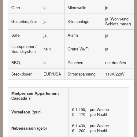
Ofen
ja
Microwelle
ja
ja (Wohn-und
Geschirrspüler
ja
Klimaanlage
Schlafzimmer)
Safe
ja
Alarm
ja
Lautsprecher /
nein
Gratis Wi-Fi
ja
Soundsystem
BBQ
ja
Rauchen
nur drauβen
Steckdosen
EUR/USA
Stromspannung
110V/220V
Mietpreisen Appartement
Cascada 7
€ 1.190,- pro Woche
Vorsaison
(grün)
€ 170,- pro Nacht
€ 1.400,- pro Woche
Nebensaison
(gelb)
€ 200,- pro Nacht