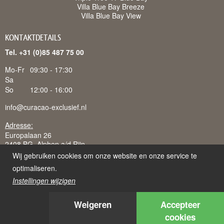
Villa Blue Bay Breeze
Villa Blue Bay View
KONTAKTDETAILS
Tel. +31 (0)85 487 75 00
Mo-Fr
09:30 - 17:30
Sa
So
12:00 - 16:00
info@curacao-exclusief.nl
Adresse:
Europalaan 26
2408 BG Alphen a/d Rijn
Wij gebruiken cookies om onze website en onze service te
optimaliseren.
Instellingen wijzigen
Curacao-Exclusief is een handelsnaam van Juffermans
Vakantieverhuur B.V., ingeschreven bij K.v.K. te 's-Gravenhage:
Weigeren
Accepteer
51934701, BTW-nr: NL850231954B02 en K.v.K. te Curacao:
128871, Cribnr: 102.351.030
cookies