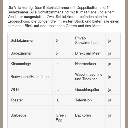
Die Villa verfügt über 5 Schlafzimmer mit Doppelbetten und 5
Badezimmer. Alle Schlafzimmer sind mit Klimaanlage und einem
Ventilator ausgestattet. Zwei Schlafzimmer befinden sich im
Erdgeschoss, die übrigen drei im ersten Stock und bieten alle einen
herrlichen Blick auf den tropischen Garten und das Meer.
Privat-
Schlafzimmer
5
ja
Schwimmbad
Badezimmer
5
Direkt am Meer
ja
Klimaanlage
ja
Haartrockner
ja
Waschmaschine
Bedwasche/Handtücher
ja
ja
und Trockner
Wi-Fi
ja
Geschirrspüler
ja
Toaster
ja
Television
ja
ja
Barbecue
Green
Backofen
ja
Egg