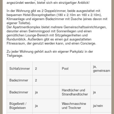
angezündet werden, bietet sich ein einzigartiger Anblick!
In der Wohnung gibt es 2 Doppelzimmer, beide ausgestattet mit
bequemen Hotel-Boxspringbetten (180 x 2.10m en 160 x 2.10m),
Klimaanlage und eigenem Badezimmer mit Dusche (eines davon mit
eigener Toilette).
Der Apartmentkomplex bietet mehrere Gemeinschaftseinrichtungen,
darunter einen Swimmingpool mit Sonnenliegen und einen
gemütlichen Lounge-Bereich mit Sitzgelegenheiten und
Rundumblick. Außerdem gibt es einen gut ausgestatteten
Fitnessraum, der genutzt werden kann, und einen Concierge.
Zu jeder Wohnung gehört auch ein eigener Parkplatz in der
Tiefgarage.
ja,
Schlafzimmer
2
Pool
gemeinsam
Badezimmer
2
Handtücher und
Badezimmer
ja
ja
Strandhandtücher
Bügelbrett /
Waschmaschine
ja
ja/nein
Bügeleisen
und Trockner