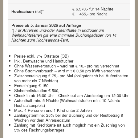
€ 6.370,- für 14 Nächte
Hochsaison
(rot)*
€ 455,- pro Nacht
Preise ab 5. Januar 2026 auf Anfrage
*)
Für Anreisen und/oder Aufenthalte in und/oder um
Weihnachtsferien gilt eine minimale Buchungsdauer von 14
Nächten zum Hochsaisons-Tarif.
Preise exkl. 7% Ortstaxe (OB)
Inkl. Bettwäsche und Handtücher
Ohne Wasserverbrauch – wird mit € 10,- pro m3 verrechnet
Ohne Stromverbrauch – wird mit € 0,50 pro kWh verrechnet
Zwischenreinigung € 75,- pro Mal (obligatorisch bei Aufenthalten
von mehr als 7 Nächten)
Endreinigung € 150,-
Sicherheitskaution € 500,-
Check-in ab 16:00 Uhr – Check-out am Abreisetag um 12:00 Uhr
Aufenthalt min. 5 Nächte (Weihnachtsferien min. 10 Nächte
Hochsaisonpreis)
Max. 4 Personen und 1 Kind unter 2 Jahren
Zahlungstermine: 25% bei der Buchung und der Restbetrag 8
Wochen vor dem Anreisedatum
Zahlung mit Kreditkarte ist auch möglich mit ein Zuschlag von
3% des Rechnungsbetrages