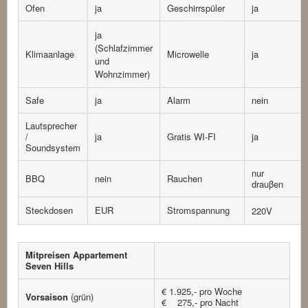
Ofen
ja
Geschirrspüler
ja
ja
(Schlafzimmer
Klimaanlage
Microwelle
ja
und
Wohnzimmer)
Safe
ja
Alarm
nein
Lautsprecher
/
ja
Gratis WI-FI
ja
Soundsystem
nur
BBQ
nein
Rauchen
drauβen
Steckdosen
EUR
Stromspannung
220V
Mitpreisen Appartement
Seven Hills
€ 1.925,- pro Woche
Vorsaison
(grün)
€ 275,- pro Nacht