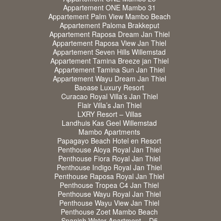
Appartement ONE Mambo 31
Appartement Palm View Mambo Beach
Appartement Paloma Brakkeput
Appartement Raposa Dream Jan Thiel
Appartement Raposa View Jan Thiel
Appartement Seven Hills Willemstad
Appartement Tamina Breeze jan Thiel
Appartement Tamina Sun Jan Thiel
Appartement Wayu Dream Jan Thiel
Baoase Luxury Resort
Curacao Royal Villa’s Jan Thiel
Flair Villa’s Jan Thiel
LXRY Resort – Villas
Landhuis Kas Geel Willemstad
Mambo Apartments
Papagayo Beach Hotel en Resort
Penthouse Aloya Royal Jan Thiel
Penthouse Fiora Royal Jan Thiel
Penthouse Indigo Royal Jan Thiel
Penthouse Raposa Royal Jan Thiel
Penthouse Tropea C4 Jan Thiel
Penthouse Wayu Royal Jan Thiel
Penthouse Wayu View Jan Thiel
Penthouse Zoet Mambo Beach
Spanish Water Apartment – D5