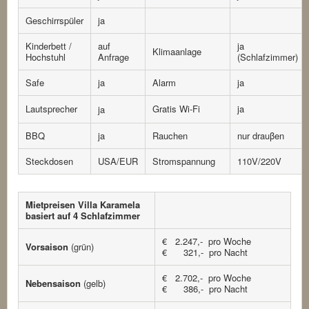
Geschirrspüler
ja
Kinderbett /
auf
ja
Klimaanlage
Hochstuhl
Anfrage
(Schlafzimmer)
Safe
ja
Alarm
ja
Lautsprecher
Gratis Wi-Fi
ja
ja
BBQ
ja
Rauchen
nur drauβen
Steckdosen
USA/EUR
Stromspannung
110V/220V
Mietpreisen Villa Karamela
basiert auf 4 Schlafzimmer
€ 2.247,- pro Woche
Vorsaison
(grün)
€ 321,- pro Nacht
€ 2.702,- pro Woche
Nebensaison
(gelb)
€ 386,- pro Nacht