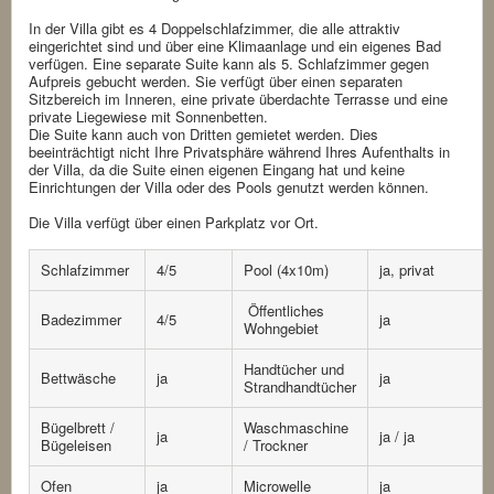
In der Villa gibt es 4 Doppelschlafzimmer, die alle attraktiv
eingerichtet sind und über eine Klimaanlage und ein eigenes Bad
verfügen. Eine separate Suite kann als 5. Schlafzimmer gegen
Aufpreis gebucht werden. Sie verfügt über einen separaten
Sitzbereich im Inneren, eine private überdachte Terrasse und eine
private Liegewiese mit Sonnenbetten.
Die Suite kann auch von Dritten gemietet werden. Dies
beeinträchtigt nicht Ihre Privatsphäre während Ihres Aufenthalts in
der Villa, da die Suite einen eigenen Eingang hat und keine
Einrichtungen der Villa oder des Pools genutzt werden können.
Die Villa verfügt über einen Parkplatz vor Ort.
Schlafzimmer
4/5
Pool (4x10m)
ja, privat
Öffentliches
Badezimmer
4/5
ja
Wohngebiet
Handtücher und
Bettwäsche
ja
ja
Strandhandtücher
Bügelbrett /
Waschmaschine
ja
ja / ja
Bügeleisen
/ Trockner
Ofen
ja
Microwelle
ja