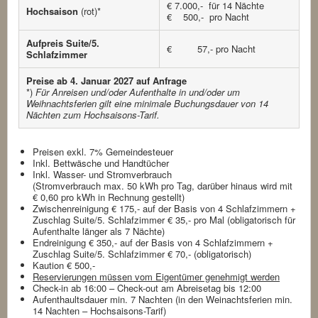
€ 7.000,- für 14 Nächte
Hochsaison
(rot)*
€ 500,- pro Nacht
Aufpreis Suite/5.
€ 57,- pro Nacht
Schlafzimmer
Preise ab 4. Januar 2027 auf Anfrage
*)
Für Anreisen und/oder Aufenthalte in und/oder um
Weihnachtsferien gilt eine minimale Buchungsdauer von 14
Nächten zum Hochsaisons-Tarif.
Preisen exkl. 7% Gemeindesteuer
Inkl. Bettwäsche und Handtücher
Inkl. Wasser- und Stromverbrauch
(Stromverbrauch max. 50 kWh pro Tag, darüber hinaus wird mit
€ 0,60 pro kWh in Rechnung gestellt)
Zwischenreinigung € 175,- auf der Basis von 4 Schlafzimmern +
Zuschlag Suite/5. Schlafzimmer € 35,- pro Mal (obligatorisch für
Aufenthalte länger als 7 Nächte)
Endreinigung € 350,- auf der Basis von 4 Schlafzimmern +
Zuschlag Suite/5. Schlafzimmer € 70,- (obligatorisch)
Kaution € 500,-
Reservierungen müssen vom Eigentümer genehmigt werden
Check-in ab 16:00 – Check-out am Abreisetag bis 12:00
Aufenthaultsdauer min. 7 Nachten (in den Weinachtsferien min.
14 Nachten – Hochsaisons-Tarif)