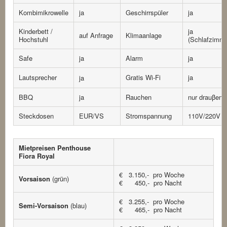
Kombimikrowelle
ja
Geschirrspüler
ja
Kinderbett /
ja
auf Anfrage
Klimaanlage
Hochstuhl
(Schlafzimme
Safe
ja
Alarm
ja
Lautsprecher
Gratis Wi-Fi
ja
ja
BBQ
ja
Rauchen
nur drauβen
Steckdosen
EUR/VS
Stromspannung
110V/220V
Mietpreisen Penthouse
Fiora Royal
€ 3.150,- pro Woche
Vorsaison
(grün)
€ 450,- pro Nacht
€ 3.255,- pro Woche
Semi-Vorsaison
(blau)
€ 465,- pro Nacht