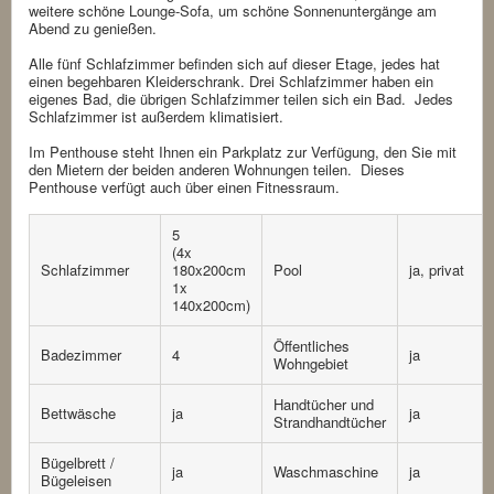
weitere schöne Lounge-Sofa, um schöne Sonnenuntergänge am
Abend zu genießen.
Alle fünf Schlafzimmer befinden sich auf dieser Etage, jedes hat
einen begehbaren Kleiderschrank. Drei Schlafzimmer haben ein
eigenes Bad, die übrigen Schlafzimmer teilen sich ein Bad. Jedes
Schlafzimmer ist außerdem klimatisiert.
Im Penthouse steht Ihnen ein Parkplatz zur Verfügung, den Sie mit
den Mietern der beiden anderen Wohnungen teilen. Dieses
Penthouse verfügt auch über einen Fitnessraum.
5
(4x
Schlafzimmer
180x200cm
Pool
ja, privat
1x
140x200cm)
Öffentliches
Badezimmer
4
ja
Wohngebiet
Handtücher und
Bettwäsche
ja
ja
Strandhandtücher
Bügelbrett /
ja
Waschmaschine
ja
Bügeleisen