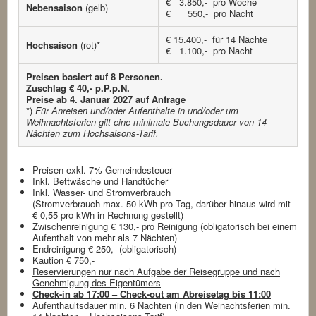
€ 3.850,- pro Woche
Nebensaison
(gelb)
€ 550,- pro Nacht
€ 15.400,- für 14 Nächte
Hochsaison
(rot)*
€ 1.100,- pro Nacht
Preisen basiert auf 8 Personen.
Zuschlag € 40,- p.P.p.N.
Preise ab 4. Januar 2027 auf Anfrage
*)
Für Anreisen und/oder Aufenthalte in und/oder um
Weihnachtsferien gilt eine minimale Buchungsdauer von 14
Nächten zum Hochsaisons-Tarif.
Preisen exkl. 7% Gemeindesteuer
Inkl. Bettwäsche und Handtücher
Inkl. Wasser- und Stromverbrauch
(Stromverbrauch max. 50 kWh pro Tag, darüber hinaus wird mit
€ 0,55 pro kWh in Rechnung gestellt)
Zwischenreinigung € 130,- pro Reinigung (obligatorisch bei einem
Aufenthalt von mehr als 7 Nächten)
Endreinigung € 250,- (obligatorisch)
Kaution € 750,-
Reservierungen nur nach Aufgabe der Reisegruppe und nach
Genehmigung des Eigentümers
Check-in ab 17:00 – Check-out am Abreisetag bis 11:00
Aufenthaultsdauer min. 6 Nachten (in den Weinachtsferien min.