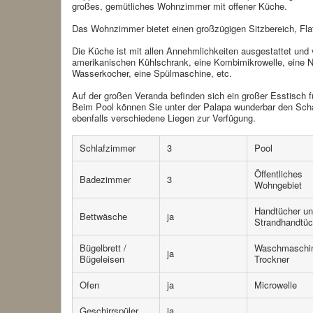
großes, gemütliches Wohnzimmer mit offener Küche.
Das Wohnzimmer bietet einen großzügigen Sitzbereich, Fla
Die Küche ist mit allen Annehmlichkeiten ausgestattet und 
amerikanischen Kühlschrank, eine Kombimikrowelle, eine 
Wasserkocher, eine Spülmaschine, etc.
Auf der großen Veranda befinden sich ein großer Esstisch
Beim Pool können Sie unter der Palapa wunderbar den Sch
ebenfalls verschiedene Liegen zur Verfügung.
Schlafzimmer
3
Pool
Öffentliches
Badezimmer
3
Wohngebiet
Handtücher u
Bettwäsche
ja
Strandhandtüc
Bügelbrett /
Waschmaschin
ja
Bügeleisen
Trockner
Ofen
ja
Microwelle
Geschirrspüler
ja