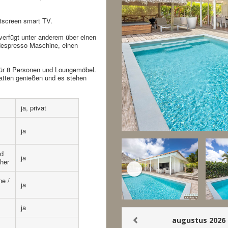
tscreen smart TV.
verfügt unter anderem über einen
Nespresso Maschine, einen
 für 8 Personen und Loungemöbel.
atten genießen und es stehen
ja, privat
ja
nd
ja
her
e /
ja
ja