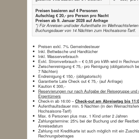
Preisen basieren auf 4 Personen
Aufschlag € 20,- pro Person pro Nacht
Preisen ab 9. Januar 2028 auf Anfrage
*) Für Anreisen und/oder Aufenthalte im Weihnachtsferien 
Buchungsdauer von 14 Nächten zum Hochsaisons-Tarif.
Preisen exkl. 7% Gemeindesteuer
Inkl. Bettwäsche und Handtücher
Inkl. Wasserverbrauch
Exkl. Stromverbrauch – € 0,55 pro kWh wird in Rechnung
Zwischenreinigung € 75,- pro Reinigung (obligatorisch b
7 Nächten)
Endreinigung € 150,- (obligatorisch)
Garantierte Late Check out € 75,- (auf Anfrage)
Kaution € 300,-
Reservierungen nur nach Aufgabe der Reisegruppe un
Eigentümers
Check-in ab 16:00 –
Check-out am Abreisetag bis 11:
Aufenthaultsdauer min. 5 Nachten (in den Weinachtsfer
Hochsaisons-Tarif)
Max. 6 Personen plus max. 1 Kind unter 2 Jahren
Zahlungstermine: 25% bei der Buchung und der Restbe
Anreisedatum
Zahlung mit Kreditkarte ist auch möglich mit ein Zusch
Rechnungsbetrages