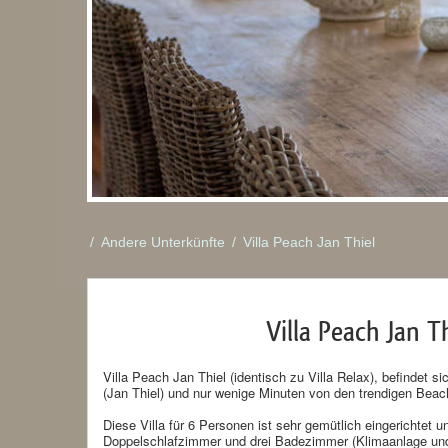
/
Andere Unterkünfte
/
Villa Peach Jan Thiel
Villa Peach Jan Th
Villa Peach Jan Thiel (identisch zu Villa Relax), befindet s
(Jan Thiel) und nur wenige Minuten von den trendigen Beach
Diese Villa für 6 Personen ist sehr gemütlich eingerichtet u
Doppelschlafzimmer und drei Badezimmer (Klimaanlage und