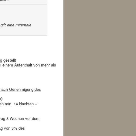
gilt eine minimale
 gestellt
ei einem Aufenthalt von mehr als
d nach Genehmigung des
00
ien min. 14 Nachten –
trag 8 Wochen vor dem
lag von 3% des