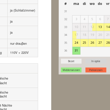
ja (Schlafzimmer)
ja
ja
nur drauβen
g
110V + 220V
 Woche
Nacht
 Woche
Nacht
14 Nächte
Nacht