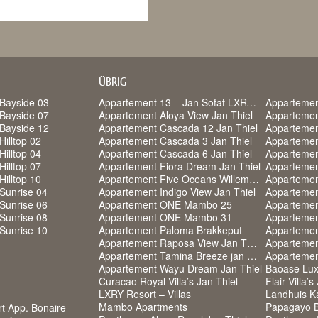
ÜBRIG
Bayside 03
Appartement 13 – Jan Sofat LXRY Resort
Appartemen
Bayside 07
Appartement Aloya View Jan Thiel
Appartemen
Bayside 12
Appartement Cascada 12 Jan Thiel
Appartemen
Hilltop 02
Appartement Cascada 3 Jan Thiel
Appartemen
Hilltop 04
Appartement Cascada 6 Jan Thiel
Appartemen
Hilltop 07
Appartement Fiora Dream Jan Thiel
Appartement
Hilltop 10
Appartement Five Oceans Willemstad
Sunrise 04
Appartement Indigo View Jan Thiel
Apparteme
Sunrise 06
Appartement ONE Mambo 25
Apparteme
Sunrise 08
Appartement ONE Mambo 31
Sunrise 10
Appartement Paloma Brakkeput
Appartement Raposa View Jan Thiel
Appartemen
Appartement Tamina Breeze jan Thiel
Appartemen
Appartement Wayu Dream Jan Thiel
Baoase Lux
Curacao Royal Villa’s Jan Thiel
Flair Villa’s
LXRY Resort – Villas
Landhuis K
Mambo Apartments
Papagayo B
rt App. Bonaire