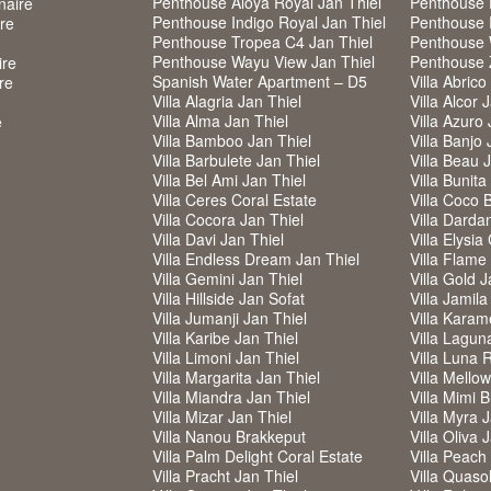
Penthouse Aloya Royal Jan Thiel
Penthouse F
naire
Penthouse Indigo Royal Jan Thiel
Penthouse 
ire
Penthouse Tropea C4 Jan Thiel
Penthouse 
Penthouse Wayu View Jan Thiel
Penthouse
ire
Spanish Water Apartment – D5
Villa Abrico
re
Villa Alagria Jan Thiel
Villa Alcor 
Villa Alma Jan Thiel
Villa Azuro 
e
Villa Bamboo Jan Thiel
Villa Banjo 
Villa Barbulete Jan Thiel
Villa Beau 
Villa Bel Ami Jan Thiel
Villa Bunita
Villa Ceres Coral Estate
Villa Coco 
Villa Cocora Jan Thiel
Villa Darda
Villa Davi Jan Thiel
Villa Elysia
Villa Endless Dream Jan Thiel
Villa Flame
Villa Gemini Jan Thiel
Villa Gold J
Villa Hillside Jan Sofat
Villa Jamila
Villa Jumanji Jan Thiel
Villa Karam
Villa Karibe Jan Thiel
Villa Lagun
Villa Limoni Jan Thiel
Villa Luna 
Villa Margarita Jan Thiel
Villa Mello
Villa Miandra Jan Thiel
Villa Mimi 
Villa Mizar Jan Thiel
Villa Myra 
Villa Nanou Brakkeput
Villa Oliva 
Villa Palm Delight Coral Estate
Villa Peach
Villa Pracht Jan Thiel
Villa Quaso