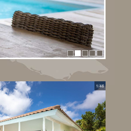
1
/46