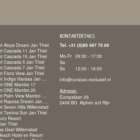
KONTAKTDETAILS
t Aloya Dream Jan Thiel
Tel. +31 (0)85 487 75 00
t Cascada 11 Jan Thiel
Mo-Fr
09:30 - 17:30
t Cascada 15 Jan Thiel
t Cascada 5 Jan Thiel
Sa
t Cascada 7 Jan Thiel
So
12:00 - 16:00
 Fiora View Jan Thiel
Appartement Indigo Harissa Jan Thiel
info@curacao-exclusief.nl
nt ONE Mambo 17
nt ONE Mambo 25
Adresse:
Appartement Palm View Mambo Beach
Europalaan 26
Appartement Raposa Dream Jan Thiel
2408 BG Alphen a/d Rijn
t Seven Hills Willemstad
t Tamina Sun Jan Thiel
ury Resort
 Jan Thiel
as Geel Willemstad
each Hotel en Resort