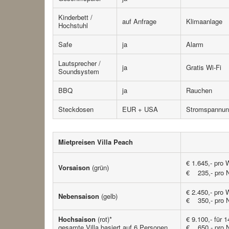
Kinderbett /
auf Anfrage
Klimaanlage
Hochstuhl
Safe
ja
Alarm
Lautsprecher /
ja
Gratis Wi-Fi
Soundsystem
BBQ
ja
Rauchen
Steckdosen
EUR + USA
Stromspannun
Mietpreisen Villa Peach
€ 1.645,- pro
Vorsaison
(grün)
€ 235,- pro 
€ 2.450,- pro
Nebensaison
(gelb)
€ 350,- pro 
Hochsaison
(rot)*
€ 9.100,- für 
gesamte Villa basiert auf 6 Personen
€ 650,- pro 