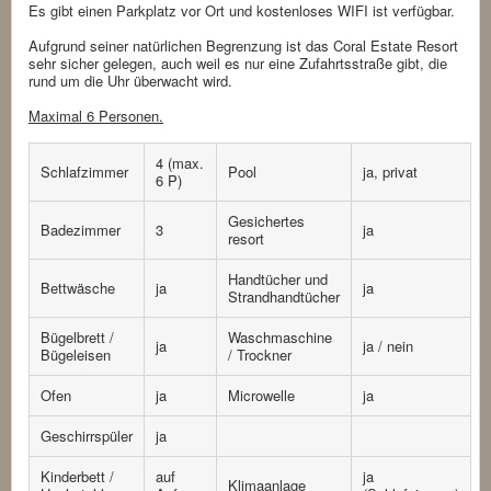
Es gibt einen Parkplatz vor Ort und kostenloses WIFI ist verfügbar.
Aufgrund seiner natürlichen Begrenzung ist das Coral Estate Resort
sehr sicher gelegen, auch weil es nur eine Zufahrtsstraße gibt, die
rund um die Uhr überwacht wird.
Maximal 6 Personen.
4 (max.
Schlafzimmer
Pool
ja, privat
6 P)
Gesichertes
Badezimmer
3
ja
resort
Handtücher und
Bettwäsche
ja
ja
Strandhandtücher
Bügelbrett /
Waschmaschine
ja
ja / nein
Bügeleisen
/ Trockner
Ofen
ja
Microwelle
ja
Geschirrspüler
ja
Kinderbett /
auf
ja
Klimaanlage