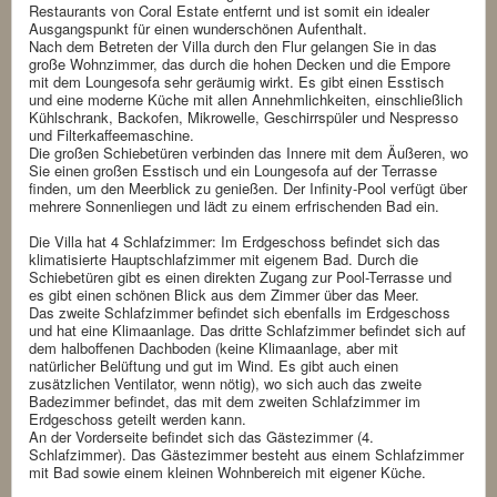
Restaurants von Coral Estate entfernt und ist somit ein idealer
Ausgangspunkt für einen wunderschönen Aufenthalt.
Nach dem Betreten der Villa durch den Flur gelangen Sie in das
große Wohnzimmer, das durch die hohen Decken und die Empore
mit dem Loungesofa sehr geräumig wirkt. Es gibt einen Esstisch
und eine moderne Küche mit allen Annehmlichkeiten, einschließlich
Kühlschrank, Backofen, Mikrowelle, Geschirrspüler und Nespresso
und Filterkaffeemaschine.
Die großen Schiebetüren verbinden das Innere mit dem Äußeren, wo
Sie einen großen Esstisch und ein Loungesofa auf der Terrasse
finden, um den Meerblick zu genießen. Der Infinity-Pool verfügt über
mehrere Sonnenliegen und lädt zu einem erfrischenden Bad ein.
Die Villa hat 4 Schlafzimmer: Im Erdgeschoss befindet sich das
klimatisierte Hauptschlafzimmer mit eigenem Bad. Durch die
Schiebetüren gibt es einen direkten Zugang zur Pool-Terrasse und
es gibt einen schönen Blick aus dem Zimmer über das Meer.
Das zweite Schlafzimmer befindet sich ebenfalls im Erdgeschoss
und hat eine Klimaanlage. Das dritte Schlafzimmer befindet sich auf
dem halboffenen Dachboden (keine Klimaanlage, aber mit
natürlicher Belüftung und gut im Wind. Es gibt auch einen
zusätzlichen Ventilator, wenn nötig), wo sich auch das zweite
Badezimmer befindet, das mit dem zweiten Schlafzimmer im
Erdgeschoss geteilt werden kann.
An der Vorderseite befindet sich das Gästezimmer (4.
Schlafzimmer). Das Gästezimmer besteht aus einem Schlafzimmer
mit Bad sowie einem kleinen Wohnbereich mit eigener Küche.