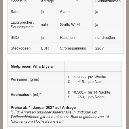
Hochstuhl
Anfrage
(Schlafzimmer)
Safe
ja
Alarm
ja
Lautsprecher /
nein
Gratis Wi-Fi
ja
Soundsystem
BBQ
ja
Rauchen
nur drauβen
Steckdosen
EUR
Stromspannung
220V
Mietpreisen Villa Elysia
€ 2.905,- pro Woche
Vorsaison
(grün)
€ 415,- pro Nacht
€ 10.500,- für 14 Nächte
Hochsaison
(rot)*
€ 750,- pro Nacht
Preise ab 4. Januar 2027 auf Anfrage
*)
Für Anreisen und/oder Aufenthalte in und/oder um
Weihnachtsferien gilt eine minimale Buchungsdauer von 14
Nächten zum Hochsaisons-Tarif.