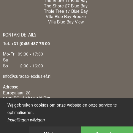
The Shore 11 Blue Bay
The Shore 27 Blue Bay
Triple Tree 17 Blue Bay
Villa Blue Bay Breeze
Villa Blue Bay View
KONTAKTDETAILS
Tel. +31 (0)85 487 75 00
Mo-Fr
09:30 - 17:30
Sa
So
12:00 - 16:00
info@curacao-exclusief.nl
Adresse:
Europalaan 26
2408 BG Alphen a/d Rijn
Wij gebruiken cookies om onze website en onze service te
optimaliseren.
Instellingen wijzigen
Curacao-Exclusief is een handelsnaam van Juffermans
Vakantieverhuur B.V., ingeschreven bij K.v.K. te 's-Gravenhage: