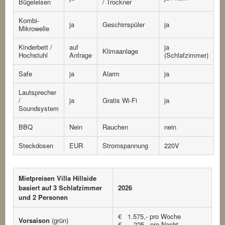
Bügeleisen
/ Trockner
Kombi-
ja
Geschirrspüler
ja
Mikrowelle
Kinderbett /
auf
ja
Klimaanlage
Hochstuhl
Anfrage
(Schlafzimmer)
Safe
ja
Alarm
ja
Lautsprecher
/
ja
Gratis Wi-Fi
ja
Soundsystem
BBQ
Nein
Rauchen
nein
Steckdosen
EUR
Stromspannung
220V
Mietpreisen Villa Hillside
basiert auf 3 Schlafzimmer
2026
und 2 Personen
€ 1.575,- pro Woche
Vorsaison
(grün)
€ 225,- pro Nacht