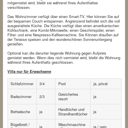
mitgemietet wird, bleibt sie während Ihres Aufenthaltes
verschlossen.
Das Wohnzimmer verfügt über einen Smart-TV. Hier können Sie auf
der bequemen Couch entspannen. Angrenzend befindet sich die voll
ausgestattete Küche. Die Küche verfügt über einen amerikanischen
Kühlschrank, eine Kombi-Mikrowelle, einen Geschirrspüler, einen
Filter- und eine Nespresso-Kaffeemachine. Sie Können draußen auf
der Terasse speisen und den wunderschönen Sonnenuntergang
genießen.
Optional kan die darunter liegende Wohnung gegen Aufpreis
gemietet werden. Wenn dies nich vermietet wird, bleibt die Wohnung
während Ihres Aufenthalts geschlossen.
Villa nur für Erwachsene
Schlafzimmer
3/4
Pool
ja, privat
Gesichertes
Badezimmer
2/3
ja
resort
Handtücher und
Bettwäsche
ja
ja
Strandhandtücher
Bügelbrett /
Waschmaschine
ja
ja / nein