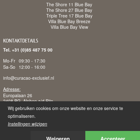
The Shore 11 Blue Bay
The Shore 27 Blue Bay
Triple Tree 17 Blue Bay
Villa Blue Bay Breeze
Villa Blue Bay View
KONTAKTDETAILS
Tel. +31 (0)85 487 75 00
Mo-Fr
09:30 - 17:30
Sa-So
12:00 - 16:00
info@curacao-exclusief.nl
Adresse:
Europalaan 26
2408 BG Alphen a/d Rijn
Wij gebruiken cookies om onze website en onze service te
optimaliseren.
Instellingen wijzigen
Curacao-Exclusief is een handelsnaam van Juffermans
Vakantieverhuur B.V., ingeschreven bij K.v.K. te 's-Gravenhage:
Weigeren
Accepteer
51934701, BTW-nr: NL850231954B02 en K.v.K. te Curacao: