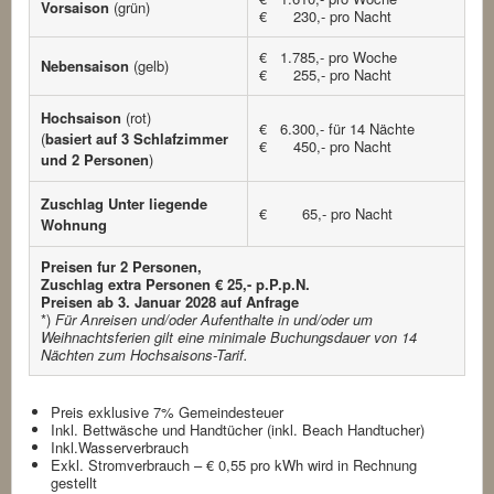
Vorsaison
(grün)
€ 230,- pro Nacht
€ 1.785,- pro Woche
Nebensaison
(gelb)
€ 255,- pro Nacht
Hochsaison
(rot)
€ 6.300,- für 14 Nächte
(
basiert auf 3 Schlafzimmer
€ 450,- pro Nacht
und 2 Personen
)
Zuschlag Unter liegende
€ 65,- pro Nacht
Wohnung
Preisen fur 2 Personen,
Zuschlag extra Personen € 25,- p.P.p.N.
Preisen ab 3. Januar 2028 auf Anfrage
*)
Für Anreisen und/oder Aufenthalte in und/oder um
Weihnachtsferien gilt eine minimale Buchungsdauer von 14
Nächten zum Hochsaisons-Tarif.
Preis exklusive 7% Gemeindesteuer
Inkl. Bettwäsche und Handtücher (inkl. Beach Handtucher)
Inkl.Wasserverbrauch
Exkl. Stromverbrauch – € 0,55 pro kWh wird in Rechnung
gestellt