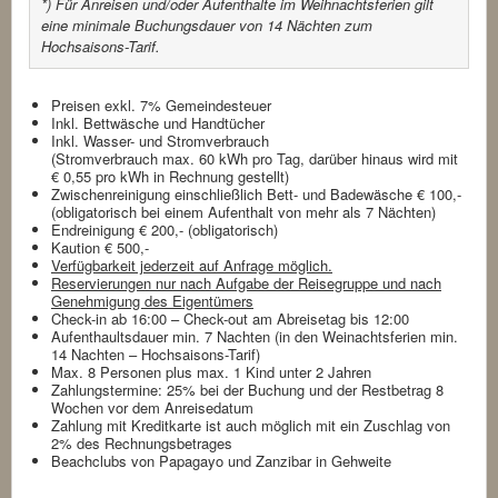
*) Für Anreisen und/oder Aufenthalte im Weihnachtsferien gilt
eine minimale Buchungsdauer von 14 Nächten zum
Hochsaisons-Tarif.
Preisen exkl. 7% Gemeindesteuer
Inkl. Bettwäsche und Handtücher
Inkl. Wasser- und Stromverbrauch
(Stromverbrauch max. 60 kWh pro Tag, darüber hinaus wird mit
€ 0,55 pro kWh in Rechnung gestellt)
Zwischenreinigung einschließlich Bett- und Badewäsche € 100,-
(obligatorisch bei einem Aufenthalt von mehr als 7 Nächten)
Endreinigung € 200,- (obligatorisch)
Kaution € 500,-
Verfügbarkeit jederzeit auf Anfrage möglich.
Reservierungen nur nach Aufgabe der Reisegruppe und nach
Genehmigung des Eigentümers
Check-in ab 16:00 – Check-out am Abreisetag bis 12:00
Aufenthaultsdauer min. 7 Nachten (in den Weinachtsferien min.
14 Nachten – Hochsaisons-Tarif)
Max. 8 Personen plus max. 1 Kind unter 2 Jahren
Zahlungstermine: 25% bei der Buchung und der Restbetrag 8
Wochen vor dem Anreisedatum
Zahlung mit Kreditkarte ist auch möglich mit ein Zuschlag von
2% des Rechnungsbetrages
Beachclubs von Papagayo und Zanzibar in Gehweite