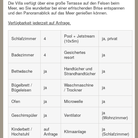
Die Villa verfügt über eine große Terrasse auf den Felsen beim
Meer, wo Sie wunderbar bei einer erfrischenden Brise entspannen
und den Panoramablick auf das Meer genießen können.
Verfügbarkeit jederzeit auf Anfrage.
Pool + Jetstream
Schlafzimmer
4
ja, privat
(10x5m)
Gesichertes
Badezimmer
4
ja
resort
Handtücher und
Bettwäsche
ja
ja
Strandhandtücher
Bügelbrett /
Waschmaschine
ja
ja
Bügeleisen
/ Trockner
Ofen
ja
Microwelle
ja
ja
Geschirrspüler
ja
Ventilator
(Wohnzimmer)
Kinderbett /
auf
ja
Klimaanlage
Hochstuhl
Anfrage
(Schlafzimmer)