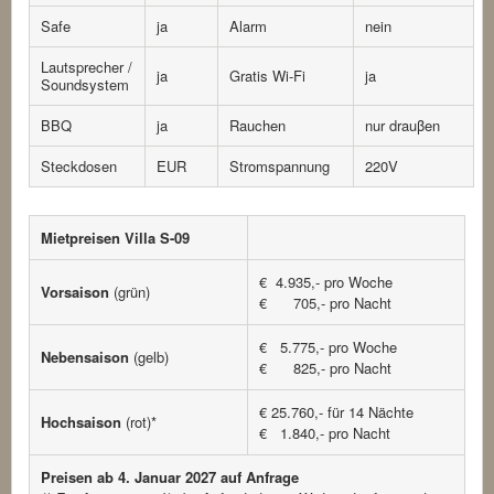
Safe
ja
Alarm
nein
Lautsprecher /
ja
Gratis Wi-Fi
ja
Soundsystem
BBQ
ja
Rauchen
nur drauβen
Steckdosen
EUR
Stromspannung
220V
Mietpreisen Villa S-09
€ 4.935,- pro Woche
Vorsaison
(grün)
€ 705,- pro Nacht
€ 5.775,- pro Woche
Nebensaison
(gelb)
€ 825,- pro Nacht
€ 25.760,- für 14 Nächte
Hochsaison
(rot)*
€ 1.840,- pro Nacht
Preisen ab 4. Januar 2027 auf Anfrage