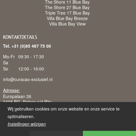
The Shore 11 Blue Bay
The Shore 27 Blue Bay
Triple Tree 17 Blue Bay
Villa Blue Bay Breeze
Villa Blue Bay View
KONTAKTDETAILS
Tel. +31 (0)85 487 75 00
Mo-Fr
09:30 - 17:30
Sa
So
12:00 - 16:00
info@curacao-exclusief.nl
Adresse:
Europalaan 26
2408 BG Alphen a/d Rijn
Wij gebruiken cookies om onze website en onze service te
optimaliseren.
Instellingen wijzigen
Curacao-Exclusief is een handelsnaam van Juffermans
Vakantieverhuur B.V., ingeschreven bij K.v.K. te 's-Gravenhage: