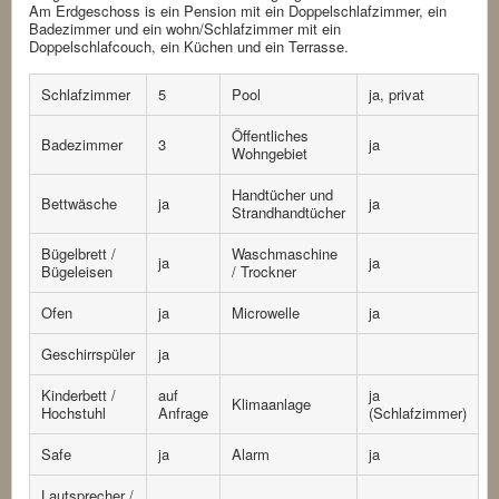
Am Erdgeschoss is ein Pension mit ein Doppelschlafzimmer, ein
Badezimmer und ein wohn/Schlafzimmer mit ein
Doppelschlafcouch, ein Küchen und ein Terrasse.
Schlafzimmer
5
Pool
ja, privat
Öffentliches
Badezimmer
3
ja
Wohngebiet
Handtücher und
Bettwäsche
ja
ja
Strandhandtücher
Bügelbrett /
Waschmaschine
ja
ja
Bügeleisen
/ Trockner
Ofen
ja
Microwelle
ja
Geschirrspüler
ja
Kinderbett /
auf
ja
Klimaanlage
Hochstuhl
Anfrage
(Schlafzimmer)
Safe
ja
Alarm
ja
Lautsprecher /