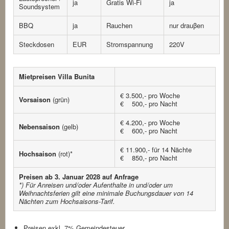
ja
Gratis Wi-Fi
ja
Soundsystem
BBQ
ja
Rauchen
nur drauβen
Steckdosen
EUR
Stromspannung
220V
Mietpreisen Villa Bunita
€ 3.500,- pro Woche
Vorsaison
(grün)
€ 500,- pro Nacht
€ 4.200,- pro Woche
Nebensaison
(gelb)
€ 600,- pro Nacht
€ 11.900,- für 14 Nächte
Hochsaison
(rot)*
€ 850,- pro Nacht
Preisen ab 3. Januar 2028 auf Anfrage
*) Für Anreisen und/oder Aufenthalte in und/oder um
Weihnachtsferien gilt eine minimale Buchungsdauer von 14
Nächten zum Hochsaisons-Tarif.
Preisen exkl. 7% Gemeindesteuer