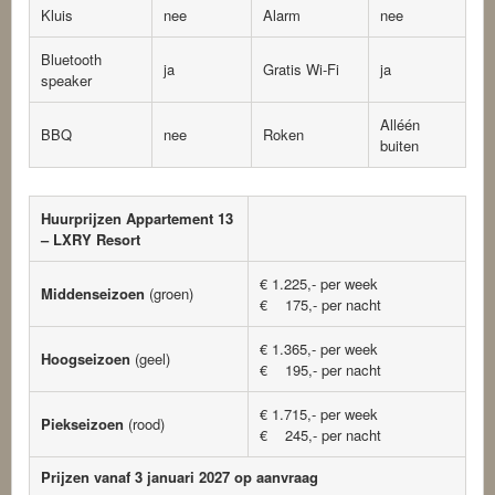
Kluis
nee
Alarm
nee
Bluetooth
ja
Gratis Wi-Fi
ja
speaker
Alléén
BBQ
nee
Roken
buiten
Huurprijzen Appartement 13
– LXRY Resort
€ 1.225,- per week
Middenseizoen
(groen)
€ 175,- per nacht
€ 1.365,- per week
Hoogseizoen
(geel)
€ 195,- per nacht
€ 1.715,- per week
Piekseizoen
(rood)
€ 245,- per nacht
Prijzen vanaf 3 januari 2027 op aanvraag