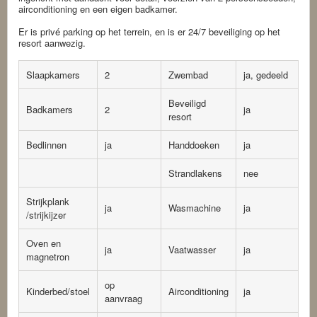
airconditioning en een eigen badkamer.
Er is privé parking op het terrein, en is er 24/7 beveiliging op het
resort aanwezig.
Slaapkamers
2
Zwembad
ja, gedeeld
Beveiligd
Badkamers
2
ja
resort
Bedlinnen
ja
Handdoeken
ja
Strandlakens
nee
Strijkplank
ja
Wasmachine
ja
/strijkijzer
Oven en
ja
Vaatwasser
ja
magnetron
op
Kinderbed/stoel
Airconditioning
ja
aanvraag