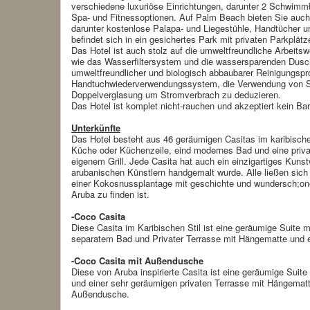
verschiedene luxuriöse Einrichtungen, darunter 2 Schwimm
Spa- und Fitnessoptionen. Auf Palm Beach bieten Sie auch
darunter kostenlose Palapa- und Liegestühle, Handtücher u
befindet sich in ein gesichertes Park mit privaten Parkplät
Das Hotel ist auch stolz auf die umweltfreundliche Arbeitsw
wie das Wasserfiltersystem und die wassersparenden Dusc
umweltfreundlicher und biologisch abbaubarer Reinigungsp
Handtuchwiederverwendungssystem, die Verwendung von S
Doppelverglasung um Stromverbrach zu deduzieren.
Das Hotel ist komplet nicht-rauchen und akzeptiert kein Bar
Unterkünfte
Das Hotel besteht aus 46 geräumigen Casitas im karibischen
Küche oder Küchenzeile, eind modernes Bad und eine priv
eigenem Grill. Jede Casita hat auch ein einzigartiges Kuns
arubanischen Künstlern handgemalt wurde. Alle ließen sich 
einer Kokosnussplantage mit geschichte und wundersch;one
Aruba zu finden ist.
-Coco Casita
Diese Casita im Karibischen Stil ist eine geräumige Suite 
separatem Bad und Privater Terrasse mit Hängematte und e
-Coco Casita mit Außendusche
Diese von Aruba inspirierte Casita ist eine geräumige Suit
und einer sehr geräumigen privaten Terrasse mit Hängematt
Außendusche.