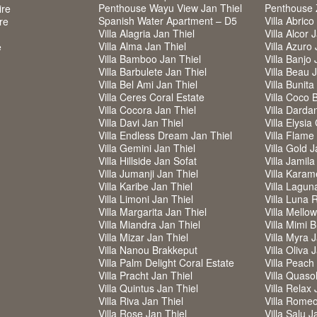
Penthouse Wayu View Jan Thiel
Penthouse
ire
Spanish Water Apartment – D5
Villa Abrico
re
Villa Alagria Jan Thiel
Villa Alcor 
Villa Alma Jan Thiel
Villa Azuro 
e
Villa Bamboo Jan Thiel
Villa Banjo 
Villa Barbulete Jan Thiel
Villa Beau 
Villa Bel Ami Jan Thiel
Villa Bunita
Villa Ceres Coral Estate
Villa Coco 
Villa Cocora Jan Thiel
Villa Darda
Villa Davi Jan Thiel
Villa Elysia
Villa Endless Dream Jan Thiel
Villa Flame
Villa Gemini Jan Thiel
Villa Gold J
Villa Hillside Jan Sofat
Villa Jamila
Villa Jumanji Jan Thiel
Villa Karam
Villa Karibe Jan Thiel
Villa Lagun
Villa Limoni Jan Thiel
Villa Luna 
Villa Margarita Jan Thiel
Villa Mello
Villa Miandra Jan Thiel
Villa Mimi 
Villa Mizar Jan Thiel
Villa Myra 
Villa Nanou Brakkeput
Villa Oliva 
Villa Palm Delight Coral Estate
Villa Peach
Villa Pracht Jan Thiel
Villa Quaso
Villa Quintus Jan Thiel
Villa Relax 
Villa Riva Jan Thiel
Villa Romeo
Villa Rose Jan Thiel
Villa Salu J