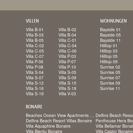
VILLEN
WOHNUNGEN
Villa B-01
Villa B-02
Bayside 01
Villa B-03
Villa B-04
Bayside 05
Villa B-05
Villa C-01
Bayside 11
Villa C-02
Villa C-04
Hilltop 01
Villa C-05
Villa C-06
Hilltop 03
Villa C-07
Villa P-03
Hilltop 05
Villa P-06
Villa P-07
Hilltop 09
Villa P-08
Villa P-10
Sunrise 02
Villa S-04
Villa S-05
Sunrise 05
Villa S-07
Villa S-09
Sunrise 07
Villa S-12
Villa S-15
Sunrise 09
Villa S-16
Villa S-18
Sunrise 11
Villa S-19
Villa V-03
BONAIRE
Beaches Ocean View Apartments Bonaire
Delfins Beach Reso
Delfins Beach Resort Villas Bonaire
Penthouse Hera Bo
Villa Aquaphine Bonaire
Villa Bellamar Bona
Villa Bientu Bonaire
Villa Castor Bonaire