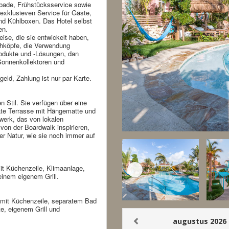
bade, Frühstücksservice sowie
exklusieven Service für Gäste,
nd Kühlboxen. Das Hotel selbst
zen.
eise, die sie entwickelt haben,
hköpfe, die Verwendung
rodukte und -Lösungen, dan
onnenkollektoren und
geld, Zahlung ist nur par Karte.
 Stil. Sie verfügen über eine
ate Terrasse mit Hängematte und
twerk, das von lokalen
von der Boardwalk inspirieren,
r Natur, wie sie noch immer auf
mit Küchenzeile, Klimaanlage,
inem eigenem Grill.
e mit Küchenzeile, separatem Bad
e, eigenem Grill und