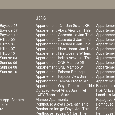
ÜBRIG
Bayside 03
Appartement 13 – Jan Sofat LXRY Resort
Appartemen
Bayside 07
Appartement Aloya View Jan Thiel
Appartemen
Bayside 12
Appartement Cascada 12 Jan Thiel
Appartemen
Hilltop 02
Appartement Cascada 3 Jan Thiel
Appartemen
Hilltop 04
Appartement Cascada 6 Jan Thiel
Appartemen
Hilltop 07
Appartement Fiora Dream Jan Thiel
Appartement
Hilltop 10
Appartement Five Oceans Willemstad
Sunrise 04
Appartement Indigo View Jan Thiel
Apparteme
Sunrise 06
Appartement ONE Mambo 25
Apparteme
Sunrise 08
Appartement ONE Mambo 31
Sunrise 10
Appartement Paloma Brakkeput
Appartement Raposa View Jan Thiel
Appartemen
Appartement Tamina Breeze jan Thiel
Appartemen
Appartement Wayu Dream Jan Thiel
Baoase Lux
Curacao Royal Villa’s Jan Thiel
Flair Villa’s
LXRY Resort – Villas
Landhuis K
Mambo Apartments
Papagayo B
rt App. Bonaire
Penthouse Aloya Royal Jan Thiel
Penthouse F
naire
Penthouse Indigo Royal Jan Thiel
Penthouse 
ire
Penthouse Tropea C4 Jan Thiel
Penthouse 