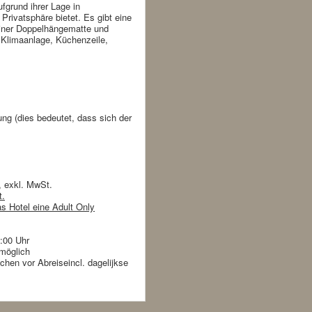
ufgrund ihrer Lage in
rivatsphäre bietet. Es gibt eine
iner Doppelhängematte und
r Klimaanlage, Küchenzeile,
ng (dies bedeutet, dass sich der
, exkl. MwSt.
t.
 Hotel eine Adult Only
:00 Uhr
 möglich
hen vor Abreiseincl. dagelijkse