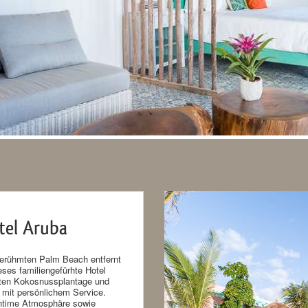
tel Aruba
berühmten Palm Beach entfernt
ses familiengefürhte Hotel
alten Kokosnussplantage und
s mit persönlichem Service.
 intime Atmosphäre sowie