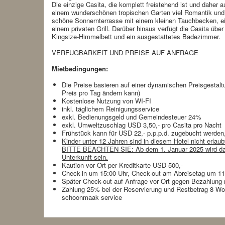
Die einzige Casita, die komplett freistehend ist und daher a
einem wunderschönen tropischen Garten viel Romantik und P
schöne Sonnernterrasse mit einem kleinen Tauchbecken, e
einem privaten Grill. Darüber hinaus verfügt die Casita übe
Kingsize-Himmelbett und ein ausgestattetes Badezimmer.
VERFUGBARKEIT UND PREISE AUF ANFRAGE
Mietbedingungen:
Die Preise basieren auf einer dynamischen Preisgestaltu
Preis pro Tag ändern kann)
Kostenlose Nutzung von WI-FI
inkl. täglichem Reinigungsservice
exkl. Bedienungsgeld und Gemeindesteuer 24%
exkl. Umweltzuschlag USD 3,50,- pro Casita pro Nacht
Frühstück kann für USD 22,- p.p.p.d. zugebucht werden
Kinder unter 12 Jahren sind in diesem Hotel nicht erlaub
BITTE BEACHTEN SIE: Ab dem 1. Januar 2025 wird das
Unterkunft sein.
Kaution vor Ort per Kreditkarte USD 500,-
Check-in um 15:00 Uhr, Check-out am Abreisetag um 11
Später Check-out auf Anfrage vor Ort gegen Bezahlung
Zahlung 25% bei der Reservierung und Restbetrag 8 Woc
schoonmaak service