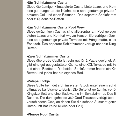
-Ein Schlafzimmer Casita
Diese Geräumige, klimatisierte Casita biete Luxux und Kom
eine gut ausgestattete Küche, eine sehr geräumige private
privaten Grill und einen Esstisch. Das separate Schlafzimm
oder 2 Queensize-Betten.
-Ein Schlafzimmer Casita Pool View
Diese geräumigen Casitas sind alle zentral am Pool gelege
bieten Luxus und Komfort wie zu Hause. Sie verfügen über 
eine sehr geräumige private Terrasse mit Hängematte, einen
Esstisch. Das separate Schlafzimmer verfügt über ein King
Betten.
-Zwei Schlafzimmer Casita
Diese übergroße Casita ist sehr gut für 2 Paare geeignet. Al
gibt eine gut ausgestattete Küche, eine XXL-Terrasse mit Hä
und einen Esstisch. Die beiden Schlafzimmer haben ein Ki
Betten und jedes hat ein eigenes Bad.
-Palapa Lodge
Diese Suite befindet sich im ersten Stock unter einem sch
ultimative karibische Erlebnis. Die Suite ist geräumig, verf
Kingsize-Bett und eine Badewanne im Schlafzimmer. Das 
Dusche. Die durchgehende 360-Grad-Terrasse verfügt über
verschiedene Orte, an denen Sie die schöne Aussicht geni
Unterkunft hat keine Küche oder Grill)
-Plunge Pool Casita