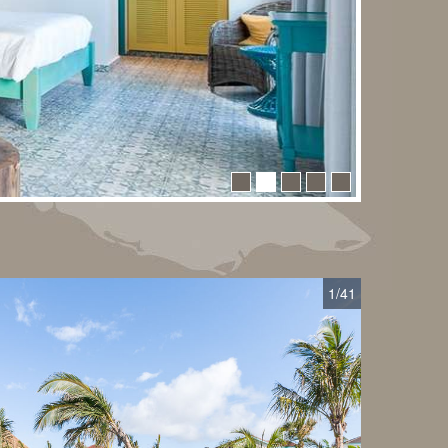
1
/41