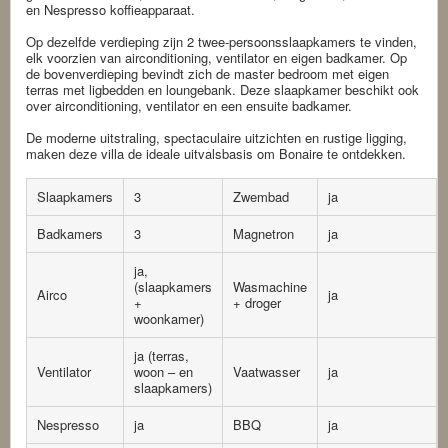
en Nespresso koffieapparaat.
Op dezelfde verdieping zijn 2 twee-persoonsslaapkamers te vinden,
elk voorzien van airconditioning, ventilator en eigen badkamer. Op
de bovenverdieping bevindt zich de master bedroom met eigen
terras met ligbedden en loungebank. Deze slaapkamer beschikt ook
over airconditioning, ventilator en een ensuite badkamer.
De moderne uitstraling, spectaculaire uitzichten en rustige ligging,
maken deze villa de ideale uitvalsbasis om Bonaire te ontdekken.
Slaapkamers
3
Zwembad
ja
Badkamers
3
Magnetron
ja
ja,
(slaapkamers
Wasmachine
Airco
ja
+
+ droger
woonkamer)
ja (terras,
Ventilator
woon – en
Vaatwasser
ja
slaapkamers)
Nespresso
ja
BBQ
ja