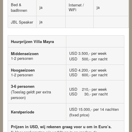
Bed &
Internet /
ja
ja
WiFi
badlinnen
ja
JBL Speaker
Huurprijzen Villa Mayra
USD 3.500,- per week
Middenseizoen
1-2 personen
USD 500,- per nacht
Hoogseizoen
USD 4.200,- per week
1-2 personen
USD 600,- per nacht
3-6 personen
USD 210,- per week
(Toeslag geldt per extra
USD 30,- per nacht
persoon)
USD 15.000,- per 14 nachten
Kerstperiode
(fixed price)
Prijzen in USD, wij rekenen graag voor u om in Euro’s.