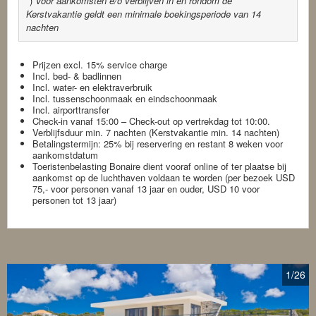
*)
Voor aankomsten e/o verblijven in en rondom de
Kerstvakantie geldt een minimale boekingsperiode van 14
nachten
Prijzen excl. 15% service charge
Incl. bed- & badlinnen
Incl. water- en elektraverbruik
Incl. tussenschoonmaak en eindschoonmaak
Incl. airporttransfer
Check-in vanaf 15:00 – Check-out op vertrekdag tot 10:00.
Verblijfsduur min. 7 nachten (Kerstvakantie min. 14 nachten)
​Betalingstermijn: 25% bij reservering en restant 8 weken voor
aankomstdatum
Toeristenbelasting Bonaire dient vooraf online of ter plaatse bij
aankomst op de luchthaven voldaan te worden (per bezoek USD
75,- voor personen vanaf 13 jaar en ouder, USD 10 voor
personen tot 13 jaar)
1
/26