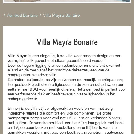
/
Aanbod Bonaire
/
Villa Mayra Bonaire
Villa Mayra Bonaire
Villa Mayra is een elegante, luxe villa waar modern design en een
warm, huiselijk gevoel met elkaar gecombineerd worden.
Door de hogere ligging is er een adembenemend uitzicht over het
eiland en de zee vanaf het prachtige dakterras, een van de
hoogtepunten van deze villa!
De andere buitenruimtes zijn ontworpen om heerlijk te ontspannen;
Het pooldeck biedt diverse ligbedden in de zon en schaduw, en een
eettafel met BBQ voor heerlijk dineren. Het zwembad is perfect voor
een verfrissende duik en heeft tevens 3 vaste ligbedden in het
ondiepe gedeelte.
Binnen is de villa stijlvol afgewerkt en voorzien van met zorg
ingerichte ruimtes die comfort en luxe combineren. De grote
raampartijen zorgen voor veel natuurlijk licht en verbinden binnen
met buiten. De woonkamer biedt een heerlijke loungeplek met bank
en TV, de open keuken met kookeiland en ontbijtbar is van alle
gemakken voorzien, met o.a. een koelkast, magnetron, vaatwasser