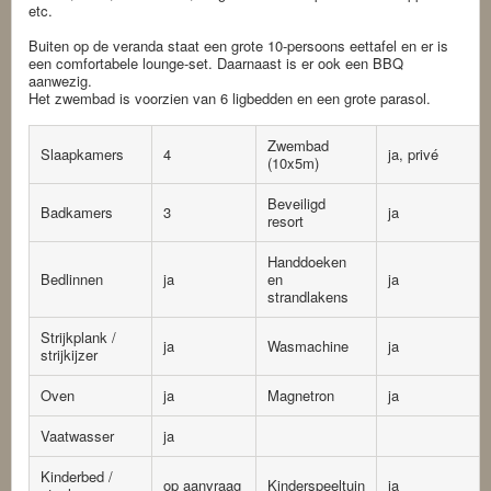
etc.
Buiten op de veranda staat een grote 10-persoons eettafel en er is
een comfortabele lounge-set. Daarnaast is er ook een BBQ
aanwezig.
Het zwembad is voorzien van 6 ligbedden en een grote parasol.
Zwembad
Slaapkamers
4
ja, privé
(10x5m)
Beveiligd
Badkamers
3
ja
resort
Handdoeken
Bedlinnen
ja
en
ja
strandlakens
Strijkplank /
ja
Wasmachine
ja
strijkijzer
Oven
ja
Magnetron
ja
Vaatwasser
ja
Kinderbed /
op aanvraag
Kinderspeeltuin
ja