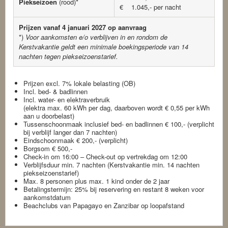
Piekseizoen
(rood)*
€ 1.045,- per nacht
Prijzen vanaf 4 januari 2027 op aanvraag
*)
Voor aankomsten e/o verblijven in en rondom de
Kerstvakantie geldt een minimale boekingsperiode van 14
nachten tegen piekseizoenstarief.
Prijzen excl. 7% lokale belasting (OB)
Incl. bed- & badlinnen
Incl. water- en elektraverbruik
(elektra max. 60 kWh per dag, daarboven wordt € 0,55 per kWh
aan u doorbelast)
Tussenschoonmaak inclusief bed- en badlinnen € 100,- (verplicht
bij verblijf langer dan 7 nachten)
Eindschoonmaak € 200,- (verplicht)
Borgsom € 500,-
Check-in om 16:00 – Check-out op vertrekdag om 12:00
Verblijfsduur min. 7 nachten (Kerstvakantie min. 14 nachten
piekseizoenstarief)
Max. 8 personen plus max. 1 kind onder de 2 jaar
Betalingstermijn: 25% bij reservering en restant 8 weken voor
aankomstdatum
Beachclubs van Papagayo en Zanzibar op loopafstand