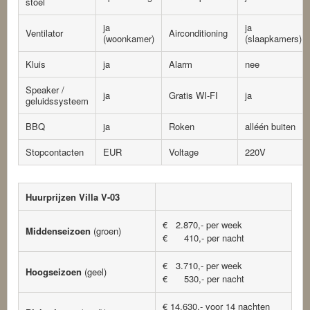
stoel
ja
ja
Ventilator
Airconditioning
(woonkamer)
(slaapkamers)
Kluis
ja
Alarm
nee
Speaker /
ja
Gratis WI-FI
ja
geluidssysteem
BBQ
ja
Roken
alléén buiten
Stopcontacten
EUR
Voltage
220V
Huurprijzen Villa V-03
€ 2.870,- per week
Middenseizoen
(groen)
€ 410,- per nacht
€ 3.710,- per week
Hoogseizoen
(geel)
€ 530,- per nacht
€ 14.630,- voor 14 nachten