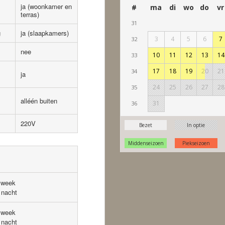
ja (woonkamer en
terras)
g
ja (slaapkamers)
nee
ja
alléén buiten
220V
 week
nacht
 week
nacht