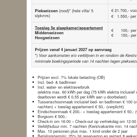
€ 21.700,- voo
Piekseizoen
(rood)* (hele villa/ 5
slpkmrs)
€ 1.550,- per
Toeslag 5e slaapkamer/appartement
€ 100,- per 
Middenseizoen
€ 150,- per 
Hoogseizoen
Prijzen vanaf 4 januari 2027 op aanvraag
*)
Voor aankomsten e/o verblijven in en rondom de Kerstv
minimale boekingsperiode van 14 nachten tegen piekseizo
Prijzen excl. 7% lokale belasting (OB)
Incl. bed- & badlinnen
Incl. water- en elektraverbruik
(elektra max. 60 kWh per dag (75 kWh elektra inclusief
daarboven wordt € 0,55 per kWh aan u doorbelast)
Tussenschoonmaak inclusief bed- en badlinnen € 100 (verp
nachten) + toeslag appartement € 50,- (verplicht)
Eindschoonmaak € 200,- + toeslag appartement € 50,- (v
Borgsom € 500,-
Check-in om 16:00 – Check-out op vertrekdag om 12:00
Verblijfsduur min. 7 nachten (Kerstvakantie min. 14 nac
Max. 10 personen plus max. 1 kind onder de 2 jaar
Betalingstermijn: 25% bij reservering en restant 8 we