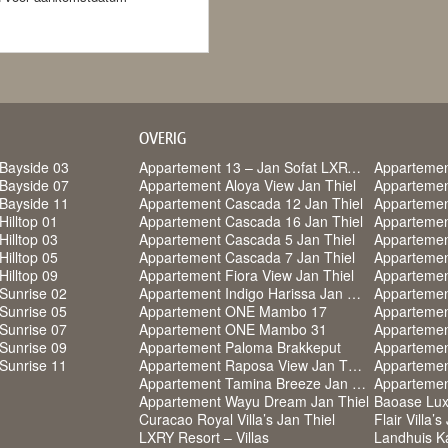
OVERIG
Bayside 03
Appartement 13 – Jan Sofat LXRY Resort
Appartemen
Bayside 07
Appartement Aloya View Jan Thiel
Appartemen
Bayside 11
Appartement Cascada 12 Jan Thiel
Appartemen
Hilltop 01
Appartement Cascada 16 Jan Thiel
Appartemen
Hilltop 03
Appartement Cascada 5 Jan Thiel
Appartemen
Hilltop 05
Appartement Cascada 7 Jan Thiel
Appartemen
Hilltop 09
Appartement Fiora View Jan Thiel
Sunrise 02
Appartement Indigo Harissa Jan Thiel
Appartement
Sunrise 05
Appartement ONE Mambo 17
Apparteme
Sunrise 07
Appartement ONE Mambo 31
Sunrise 09
Appartement Paloma Brakkeput
Sunrise 11
Appartement Raposa View Jan Thiel
Appartemen
Appartement Tamina Breeze Jan Thiel
Appartemen
Appartement Wayu Dream Jan Thiel
Baoase Lux
Curacao Royal Villa’s Jan Thiel
Flair Villa’s
LXRY Resort – Villas
Landhuis K