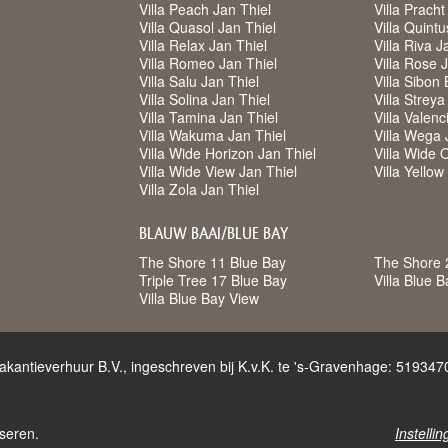
Villa Peach Jan Thiel
Villa Pracht
Villa Quasol Jan Thiel
Villa Quintu
Villa Relax Jan Thiel
Villa Riva J
Villa Romeo Jan Thiel
Villa Rose 
Villa Salu Jan Thiel
Villa Sibon 
Villa Solina Jan Thiel
Villa Strey
Villa Tamina Jan Thiel
Villa Valenc
Villa Wakuma Jan Thiel
Villa Wega 
Villa Wide Horizon Jan Thiel
Villa Wide 
Villa Wide View Jan Thiel
Villa Yello
Villa Zola Jan Thiel
BLAUW BAAI/BLUE BAY
The Shore 11 Blue Bay
The Shore 
Triple Tree 17 Blue Bay
Villa Blue 
Villa Blue Bay View
akantieverhuur B.V., ingeschreven bij K.v.K. te 's-Gravenhage: 5193
seren.
Instelli