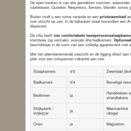
De open keuken is van alle gemakken voorzien, waaronder
vaatwasser, Quooker, Nespresso, Senseo, blender, sonos gel
Buiten vindt u een ruime veranda en een
privézwembad
wa
met uitzicht op zee. In de bijkeuken staat bovendien een 
dispenser.
De villa heeft
vier comfortabele tweepersoonsslaapkame
klamboes (op verzoek), evenals drie badkamers.
Optioneel
beschikbaar in de vorm van een volledig appartement met 
Met het adembenemende zeezicht en de ligging direct aan he
plek voor een ontspannen vakantie aan zee.
Slaapkamers
4/5
Zwembad (8x
Badkamers
3/4
Beveiligd reso
Handdoeken e
Bedlinnen
ja
strandlakens
Strijkplank /
Wasmachine
ja
strijkijzer
/droger
Oven
ja
Magnetron