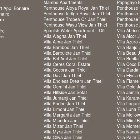
Mambo Apartments
Papagayo B
Penthouse Aloya Royal Jan Thiel
Penthouse F
rt App. Bonaire
Penthouse Indigo Royal Jan Thiel
Penthouse 
naire
Penthouse Tropea C4 Jan Thiel
Penthouse 
ire
Penthouse Wayu View Jan Thiel
Penthouse
Spanish Water Apartment – D5
Villa Abrico
ire
Villa Alagria Jan Thiel
Villa Alcor 
re
Villa Alma Jan Thiel
Villa Azuro 
Villa Bamboo Jan Thiel
Villa Banjo 
e
Villa Barbulete Jan Thiel
Villa Beau 
Villa Bel Ami Jan Thiel
Villa Bunita
Villa Ceres Coral Estate
Villa Coco 
Villa Cocora Jan Thiel
Villa Darda
Villa Davi Jan Thiel
Villa Elysia
Villa Endless Dream Jan Thiel
Villa Flame
Villa Gemini Jan Thiel
Villa Gold J
Villa Hillside Jan Sofat
Villa Jamila
Villa Jumanji Jan Thiel
Villa Karam
Villa Karibe Jan Thiel
Villa Lagun
Villa Limoni Jan Thiel
Villa Luna 
Villa Margarita Jan Thiel
Villa Mello
Villa Miandra Jan Thiel
Villa Mimi 
Villa Mizar Jan Thiel
Villa Mome
Villa Myra Jan Thiel
Villa Nanou
Villa Oliva Jan Thiel
Villa Palm 