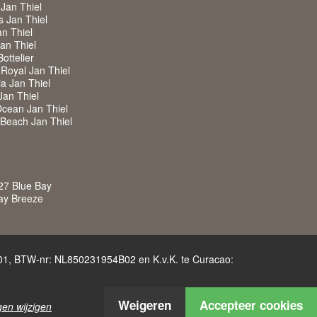
 Jan Thiel
s Jan Thiel
an Thiel
Jan Thiel
Bottelier
a Royal Jan Thiel
ia Jan Thiel
Jan Thiel
Ocean Jan Thiel
w Beach Jan Thiel
27 Blue Bay
Bay Breeze
4701, BTW-nr: NL850231954B02 en K.v.K. te Curacao:
Weigeren
Accepteer cookies
ngen wijzigen