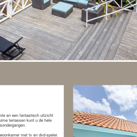
imte en een fantastisch uitzicht
ruime terrassen kunt u de hele
nsondergangen.
e woonkamer met tv en dvd-speler.