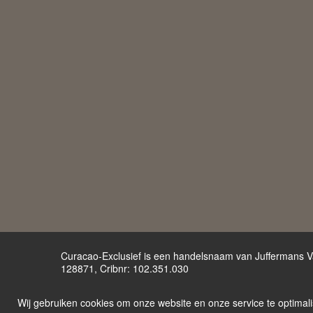
Curacao-Exclusief is een handelsnaam van Juffermans V
128871, Cribnr: 102.351.030
Algemene voorwaarden
Privacy policy
Disclaimer
Wij gebruiken cookies om onze website en onze service te optimali