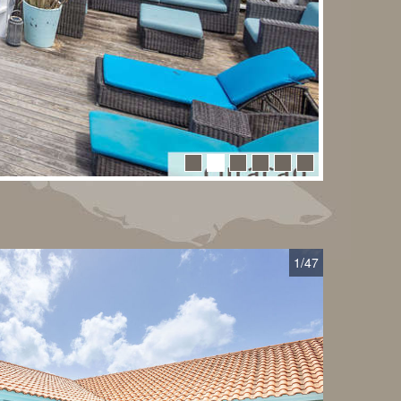
1
/47