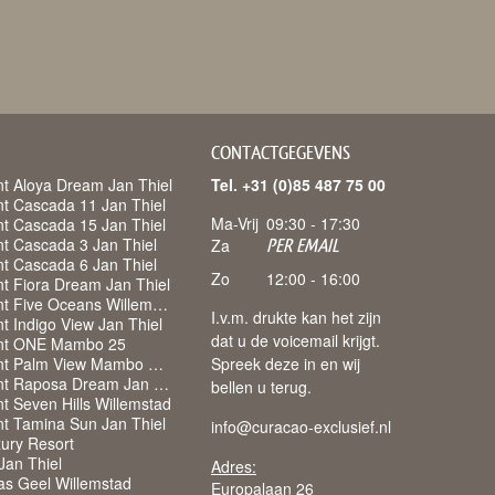
CONTACTGEGEVENS
t Aloya Dream Jan Thiel
Tel. +31 (0)85 487 75 00
t Cascada 11 Jan Thiel
Ma-Vrij
09:30 - 17:30
t Cascada 15 Jan Thiel
t Cascada 3 Jan Thiel
Za
PER EMAIL
t Cascada 6 Jan Thiel
Zo
12:00 - 16:00
t Fiora Dream Jan Thiel
Appartement Five Oceans Willemstad
I.v.m. drukte kan het zijn
 Indigo View Jan Thiel
dat u de voicemail krijgt.
nt ONE Mambo 25
Appartement Palm View Mambo Beach
Spreek deze in en wij
Appartement Raposa Dream Jan Thiel
bellen u terug.
t Seven Hills Willemstad
t Tamina Sun Jan Thiel
info@curacao-exclusief.nl
ury Resort
 Jan Thiel
Adres:
as Geel Willemstad
Europalaan 26