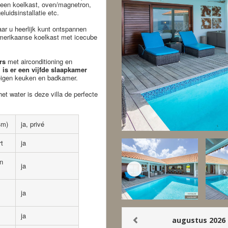
 een koelkast, oven/magnetron,
uidsinstallatie etc.
ar u heerlijk kunt ontspannen
Amerikaanse koelkast met icecube
rs
met airconditioning en
 is er een vijfde slaapkamer
eigen keuken en badkamer.
t water is deze villa de perfecte
4m)
ja, privé
rt
ja
n
ja
ja
ja