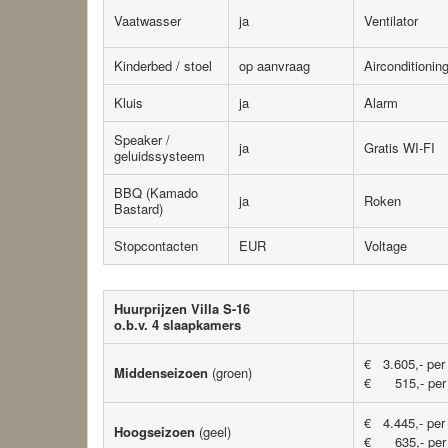
Vaatwasser
ja
Ventilator
Kinderbed / stoel
op aanvraag
Airconditionin
Kluis
ja
Alarm
Speaker /
ja
Gratis WI-FI
geluidssysteem
BBQ (Kamado
ja
Roken
Bastard)
Stopcontacten
EUR
Voltage
Huurprijzen Villa S-16
o.b.v. 4 slaapkamers
€ 3.605,- per
Middenseizoen
(groen)
€ 515,- per 
€ 4.445,- per
Hoogseizoen
(geel)
€ 635,- per 