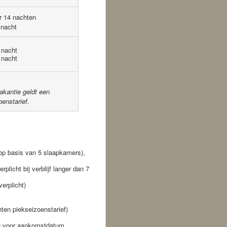
r 14 nachten
 nacht
nacht
nacht
akantie geldt een
enstarief.
 op basis van 5 slaapkamers),
licht bij verblijf langer dan 7
erplicht)
hten piekseizoenstarief)
ken voor aankomstdatum