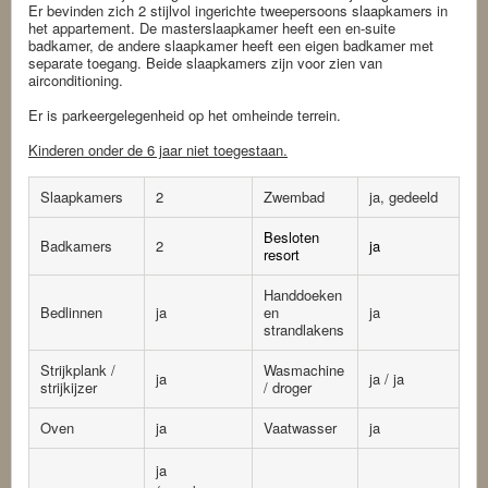
Er bevinden zich 2 stijlvol ingerichte tweepersoons slaapkamers in
het appartement. De masterslaapkamer heeft een en-suite
badkamer, de andere slaapkamer heeft een eigen badkamer met
separate toegang. Beide slaapkamers zijn voor zien van
airconditioning.
Er is parkeergelegenheid op het omheinde terrein.
Kinderen onder de 6 jaar niet toegestaan.
Slaapkamers
2
Zwembad
ja, gedeeld
Besloten
Badkamers
2
ja
resort
Handdoeken
Bedlinnen
ja
en
ja
strandlakens
Strijkplank /
Wasmachine
ja
ja / ja
strijkijzer
/ droger
Oven
ja
Vaatwasser
ja
ja