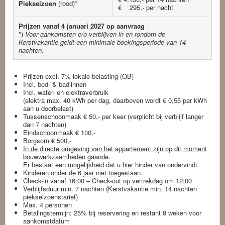
Piekseizoen
(rood)*
€ 295,- per nacht
Prijzen vanaf 4 januari 2027 op aanvraag
*)
Voor aankomsten e/o verblijven in en rondom de
Kerstvakantie geldt een minimale boekingsperiode van 14
nachten.
Prijzen excl. 7% lokale belasting (OB)
Incl. bed- & badlinnen
Incl. water- en elektraverbruik
(elektra max. 40 kWh per dag, daarboven wordt € 0,55 per kWh
aan u doorbelast)
Tussenschoonmaak € 50,- per keer (verplicht bij verblijf langer
dan 7 nachten)
Eindschoonmaak € 100,-
Borgsom € 500,-
In de directe omgeving van het appartement zijn op dit moment
bouwwerkzaamheden gaande.
Er bestaat een mogelijkheid dat u hier hinder van ondervindt.
Kinderen onder de 6 jaar niet toegestaan.
Check-in vanaf 16:00 – Check-out op vertrekdag om 12:00
Verblijfsduur min. 7 nachten (Kerstvakantie min. 14 nachten
piekseizoenstarief)
Max. 4 personen
Betalingstermijn: 25% bij reservering en restant 8 weken voor
aankomstdatum