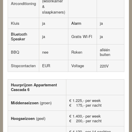
(woonkamer
Airconditioning
&
slaapkamers)
Kluis
ja
Alarm
ja
Bluetooth
ja
Gratis WI-FI
ja
Speaker
alléén
BBQ
nee
Roken
buiten
Stopcontacten
EUR
Voltage
220V
Huurprijzen Appartement
Cascada 6
€ 1.225,- per week
Middenseizoen
(groen)
€ 175,- per nacht
€ 1.400,- per week
Hoogseizoen
(geel)
€ 200,- per nacht
€ 4.130,- per 14 nachten