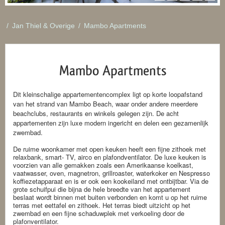
/
Jan Thiel & Overige
/
Mambo Apartments
Mambo Apartments
Dit kleinschalige appartementencomplex ligt op korte loopafstand
van het strand van Mambo Beach, waar onder andere meerdere
beachclubs, restaurants en winkels gelegen zijn. De acht
appartementen zijn luxe modern ingericht en delen een gezamenlijk
zwembad.
De ruime woonkamer met open keuken heeft een fijne zithoek met
relaxbank, smart- TV, airco en plafondventilator. De luxe keuken is
voorzien van alle gemakken zoals een Amerikaanse koelkast,
vaatwasser, oven, magnetron, grillroaster, waterkoker en Nespresso
koffiezetapparaat en is er ook een kookeiland met ontbijtbar. Via de
grote schuifpui die bijna de hele breedte van het appartement
beslaat wordt binnen met buiten verbonden en komt u op het ruime
terras met eettafel en zithoek. Het terras biedt uitzicht op het
zwembad en een fijne schaduwplek met verkoeling door de
plafonventilator.