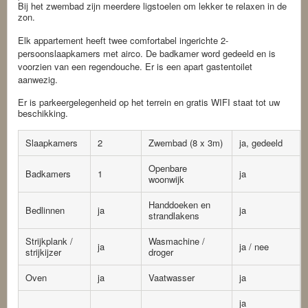
Bij het zwembad zijn meerdere ligstoelen om lekker te relaxen in de
zon.
Elk appartement heeft twee comfortabel ingerichte 2-
persoonslaapkamers met airco. De badkamer word gedeeld en is
voorzien van een regendouche. Er is een apart gastentoilet
aanwezig.
Er is parkeergelegenheid op het terrein en gratis WIFI staat tot uw
beschikking.
Slaapkamers
2
Zwembad (8 x 3m)
ja, gedeeld
Openbare
Badkamers
1
ja
woonwijk
Handdoeken en
Bedlinnen
ja
ja
strandlakens
Strijkplank /
Wasmachine /
ja
ja / nee
strijkijzer
droger
Oven
ja
Vaatwasser
ja
ja