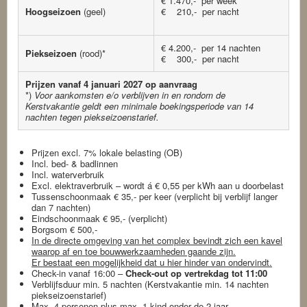
€ 1.470,- per week
Hoogseizoen
(geel)
€ 210,- per nacht
€ 4.200,- per 14 nachten
Piekseizoen
(rood)*
€ 300,- per nacht
Prijzen vanaf 4 januari 2027 op aanvraag
*)
Voor aankomsten e/o verblijven in en rondom de
Kerstvakantie geldt een minimale boekingsperiode van 14
nachten tegen piekseizoenstarief.
Prijzen excl. 7% lokale belasting (OB)
Incl. bed- & badlinnen
Incl. waterverbruik
Excl. elektraverbruik – wordt á € 0,55 per kWh aan u doorbelast
Tussenschoonmaak € 35,- per keer (verplicht bij verblijf langer
dan 7 nachten)
Eindschoonmaak € 95,- (verplicht)
Borgsom € 500,-
In de directe omgeving van het complex bevindt zich een kavel
waarop af en toe bouwwerkzaamheden gaande zijn.
Er bestaat een mogelijkheid dat u hier hinder van ondervindt.
Check-in vanaf 16:00 –
Check-out op vertrekdag tot 11:00
Verblijfsduur min. 5 nachten (Kerstvakantie min. 14 nachten
piekseizoenstarief)
Max. 4 personen plus max. 1 kind onder de 2 jaar