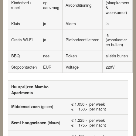
Kinderbed /
op
(slaapkamers
Airconditioning
stoel
aanvraag
&
woonkamer)
Kluis
ja
Alarm
ja
ja
Gratis WI-FI
ja
Plafondventilatoren
(woonkamer
en buiten)
BBQ
nee
Roken
alléén buiten
Stopcontacten
EUR
Voltage
220V
Huurprijzen Mambo
Apartments
€ 1.050,- per week
Middenseizoen
(groen)
€ 150,- per nacht
€ 1.225,- per week
Semi-hoogseizoen
(blauw)
€ 175,- per nacht