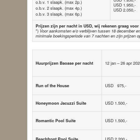
o.b.v. 1 slaapk. (max 2p.)
USD 1.950,-
o.b.v. 2 slaapk. (max 4p.)
USD 2.050,-
o.b.v. 3 slaapk. (max 6p.)
Prijzen zijn per nacht in USD, wij rekenen graag voor
*)
Voor aankomsten e/o verblijven tussen 18 december en 
minimale boekingsperiode van 7 nachten en zijn prijzen o
Huurprijzen Baoase per nacht
12 jan – 26 apr 20
Run of the House
USD 975,-
Honeymoon Jacuzzi Suite
USD 1.500,-
Romantic Pool Suite
USD 1.500,-
Beachfront Pool Suite
USD 2.200,-