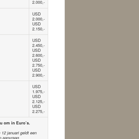
2.000,-
USD
2.000,-
USD
2.150,-
USD
2.450,-
USD
2.600,-
USD
2.750,-
USD
2.900,-
USD
1.975,-
USD
2.125,-
USD
2.275,-
 u om in Euro’s.
12 januari geldt een
p aanvraag.