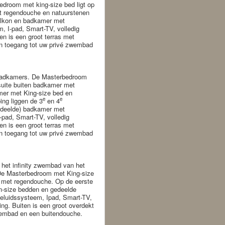
edroom met king-size bed ligt op
t regendouche en natuurstenen
alkon en badkamer met
, I-pad, Smart-TV, volledig
ten is een groot terras met
 en toegang tot uw privé zwembad
3 badkamers. De Masterbedroom
-suite buiten badkamer met
er met King-size bed en
e
e
ing liggen de 3
en 4
edeelde) badkamer met
-pad, Smart-TV, volledig
ten is een groot terras met
 en toegang tot uw privé zwembad
m het infinity zwembad van het
. De Masterbedroom met King-size
r met regendouche. Op de eerste
-size bedden en gedeelde
eluidssysteem, Ipad, Smart-TV,
ning. Buiten is een groot overdekt
zwembad en een buitendouche.