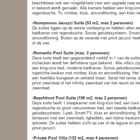
beschikbaar ook een mogelijkheid voor een upgrade naar een 
in bekend wordt gemaakt. Alle kamers hebben een king-si
regendouche, Tv, minibar, kluis, airconditioning, een klein t
-Honeymoon Jacuzzi Suite (53 m2, max 2 personen)
De suites liggen op de eerste verdieping en hebben allen e
badkamer met regendouche, Sonos geluidssysteem, Smart-T
airconditioning. Buiten op de veranda met privé jacuzzi heeft
of de zee.
-Romantic Pool Suite (max. 2 personen)
Deze suite biedt een gegarandeerd verblijf in 1 van de suite
inchecken wordt het definitieve type bekend. Alle villa’s z
een king-size bed, moderne badkamer, Sonos geluidssystee
ingerichte keuken met minibar, kluis en airconditioning. Het 
een heerlijke loungeset en eettafel staan. Vanaf het terras i
privé zwembad of het infinity zwembad van het resort en heef
zwembad.
-Beachfront Pool Suite (106 m2, max 2 personen)
Deze suite heeft 1 slaapkamer met king-size bed, een lux
regendouche en groot natuurstenen bad, een tweede badka
geluidssysteem, I-pad, Smart-TV, kluis en airconditioning. 
terrassen met een zwembad, ligbedden, een kleine keukenr
ijskoeler. De suites hebben zicht op zee of de lagune en pri
privé jacuzzi.
-Private Pool Villa (132 m2, max 4 personen)