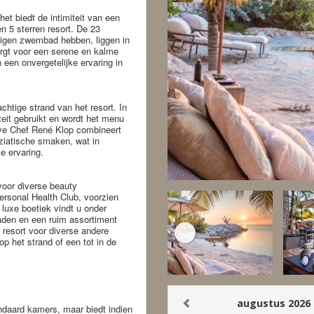
et biedt de intimiteit van een
en 5 sterren resort. De 23
 eigen zwembad hebben, liggen in
orgt voor een serene en kalme
n een onvergetelijke ervaring in
htige strand van het resort. In
eit gebruikt en wordt het menu
ive Chef René Klop combineert
ziatische smaken, wat in
e ervaring.
voor diverse beauty
rsonal Health Club, voorzien
luxe boetiek vindt u onder
aden en een ruim assortiment
 resort voor diverse andere
op het strand of een tot in de
ndaard kamers, maar biedt indien