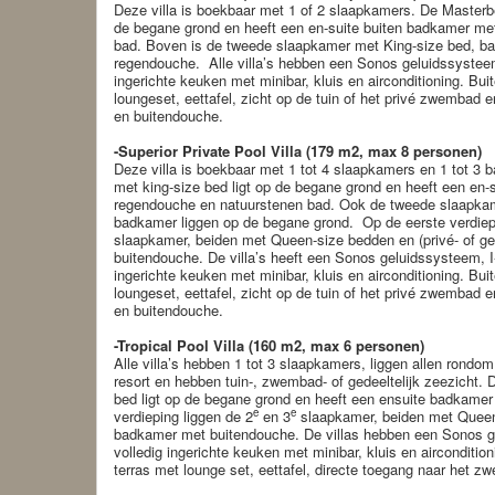
Deze villa is boekbaar met 1 of 2 slaapkamers. De Masterb
de begane grond en heeft een en-suite buiten badkamer me
bad. Boven is de tweede slaapkamer met King-size bed, b
regendouche. Alle villa’s hebben een Sonos geluidssysteem
ingerichte keuken met minibar, kluis en airconditioning. Bui
loungeset, eettafel, zicht op de tuin of het privé zwembad
en buitendouche.
-Superior Private Pool Villa (179 m2, max 8 personen)
Deze villa is boekbaar met 1 tot 4 slaapkamers en 1 tot 
met king-size bed ligt op de begane grond en heeft een en
regendouche en natuurstenen bad. Ook de tweede slaapkam
badkamer liggen op de begane grond. Op de eerste verdiep
slaapkamer, beiden met Queen-size bedden en (privé- of g
buitendouche. De villa’s heeft een Sonos geluidssysteem, I
ingerichte keuken met minibar, kluis en airconditioning. Bui
loungeset, eettafel, zicht op de tuin of het privé zwembad
en buitendouche.
-Tropical Pool Villa (160 m2, max 6 personen)
Alle villa’s hebben 1 tot 3 slaapkamers, liggen allen rondo
resort en hebben tuin-, zwembad- of gedeeltelijk zeezicht
bed ligt op de begane grond en heeft een ensuite badkame
e
e
verdieping liggen de 2
en 3
slaapkamer, beiden met Queen
badkamer met buitendouche. De villas hebben een Sonos g
volledig ingerichte keuken met minibar, kluis en airconditio
terras met lounge set, eettafel, directe toegang naar het 