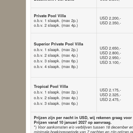
Private Pool Villa
USD 2.200,-
o.b.v. 1 slaapk.
(max 2p.)
USD 2.350,-
o.b.v. 2 slaapk. (max 4p.)
Superior Private Pool Villa
USD 2.650,-
o.b.v. 1 slaapk. (max 2p.)
USD 2.800,-
o.b.v. 2 slaapk. (max 4p.)
USD 2.950,-
o.b.v. 3 slaapk. (max 6p.)
USD 3.100,-
o.b.v. 4 slaapk. (max 8p.)
Tropical Pool Villa
USD 2.175,-
o.b.v. 1 slaapk. (max 2p.)
USD 2.325,-
o.b.v. 2 slaapk. (max 4p.)
USD 2.475,-
o.b.v. 3 slaapk. (max 6p.)
Prijzen zijn per nacht in USD, wij rekenen graag voor
Prijzen vanaf 10 januari 2027 op aanvraag.
*)
Voor aankomsten e/o verblijven tussen 18 december en 
minimale boekingsperiode van 7 nachten en zijn prijzen o