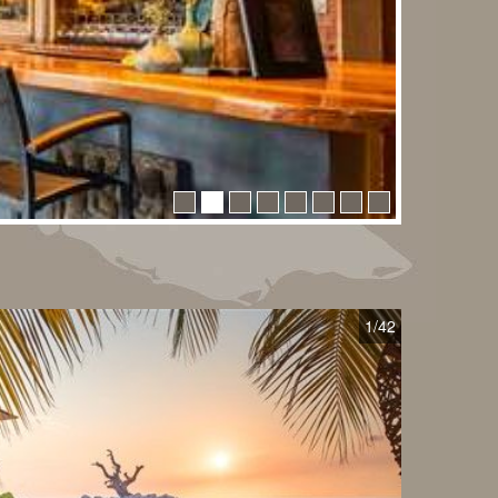
1
/42