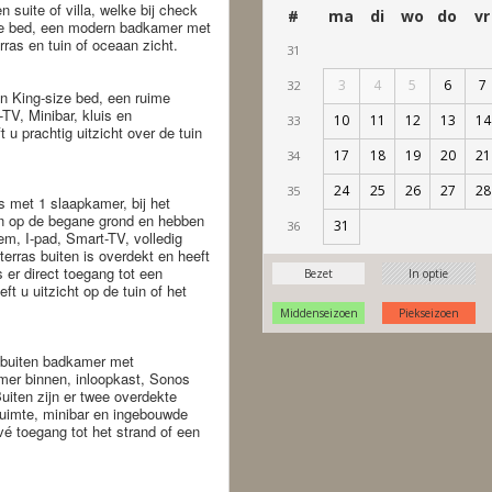
suite of villa, welke bij check
ze bed, een modern badkamer met
erras en tuin of oceaan zicht.
en King-size bed, een ruime
V, Minibar, kluis en
 u prachtig uitzicht over de tuin
s met 1 slaapkamer, bij het
ijn op de begane grond en hebben
m, I-pad, Smart-TV, volledig
terras buiten is overdekt en heeft
s er direct toegang tot een
t u uitzicht op de tuin of het
e buiten badkamer met
mer binnen, inloopkast, Sonos
Buiten zijn er twee overdekte
uimte, minibar en ingebouwde
vé toegang tot het strand of een