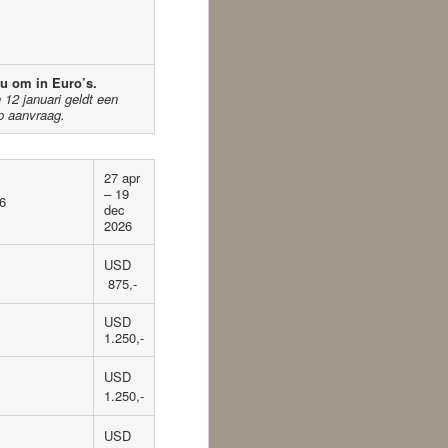
 u om in Euro’s.
12 januari geldt een
p aanvraag.
27 apr
– 19
26
dec
2026
USD
875,-
USD
1.250,-
USD
1.250,-
USD