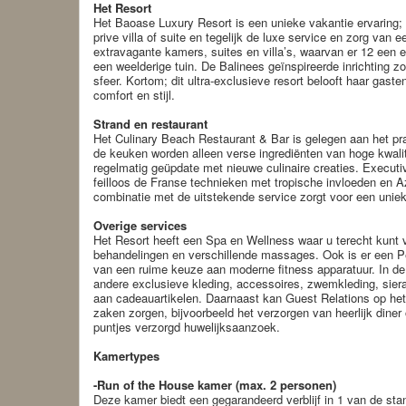
Het Resort
Het Baoase Luxury Resort is een unieke vakantie ervaring; h
prive villa of suite en tegelijk de luxe service en zorg van e
extravagante kamers, suites en villa’s, waarvan er 12 een
een weelderige tuin. De Balinees geïnspireerde inrichting z
sfeer. Kortom; dit ultra-exclusieve resort belooft haar gaste
comfort en stijl.
Strand en restaurant
Het Culinary Beach Restaurant & Bar is gelegen aan het prac
de keuken worden alleen verse ingrediënten van hoge kwalit
regelmatig geüpdate met nieuwe culinaire creaties. Execut
feilloos de Franse technieken met tropische invloeden en A
combinatie met de uitstekende service zorgt voor een uniek
Overige services
Het Resort heeft een Spa en Wellness waar u terecht kunt 
behandelingen en verschillende massages. Ook is er een Pe
van een ruime keuze aan moderne fitness apparatuur. In de 
andere exclusieve kleding, accessoires, zwemkleding, sier
aan cadeauartikelen. Daarnaast kan Guest Relations op het
zaken zorgen, bijvoorbeeld het verzorgen van heerlijk diner 
puntjes verzorgd huwelijksaanzoek.
Kamertypes
-Run of the House kamer (max. 2 personen)
Deze kamer biedt een gegarandeerd verblijf in 1 van de sta