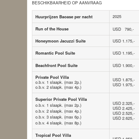
BESCHIKBAARHEID OP AANVRAAG
2025
Huurprijzen Baoase per nacht
Run of the House
USD 790,-
Honeymoon Jacuzzi Suite
USD 1.175,-
Romantic Pool Suite
USD 1.195,-
Beachfront Pool Suite
USD 1.900,-
Private Pool Villa
USD 1.875,-
o.b.v. 1 slaapk.
(max 2p.)
USD 1.975,-
o.b.v. 2 slaapk. (max 4p.)
Superior Private Pool Villa
USD 2.325,-
o.b.v. 1 slaapk. (max 2p.)
USD 2.425,-
o.b.v. 2 slaapk. (max 4p.)
USD 2.525,-
o.b.v. 3 slaapk. (max 6p.)
USD 2.625,-
o.b.v. 4 slaapk. (max 8p.)
Tropical Pool Villa
USD 1.850,-