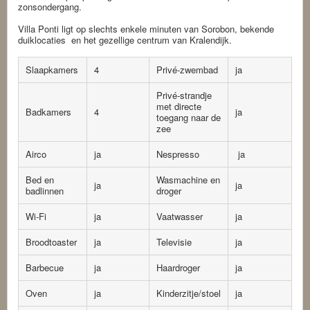
zonsondergang.
Villa Ponti ligt op slechts enkele minuten van Sorobon, bekende
duiklocaties en het gezellige centrum van Kralendijk.
Slaapkamers
4
Privé-zwembad
ja
Privé-strandje
met directe
Badkamers
4
ja
toegang naar de
zee
Airco
ja
Nespresso
ja
Bed en
Wasmachine en
ja
ja
badlinnen
droger
Wi-Fi
ja
Vaatwasser
ja
Broodtoaster
ja
Televisie
ja
Barbecue
ja
Haardroger
ja
Oven
ja
Kinderzitje/stoel
ja