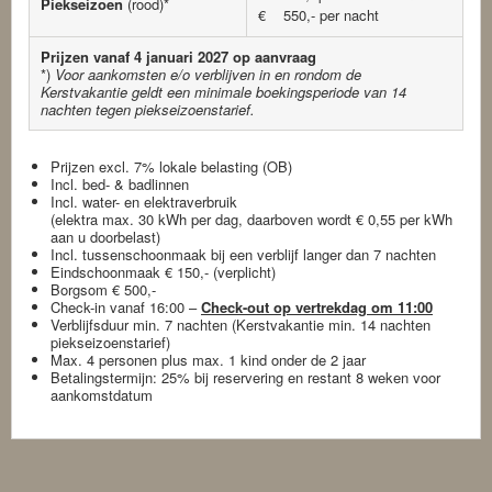
Piekseizoen
(rood)*
€ 550,- per nacht
Prijzen vanaf 4 januari 2027 op aanvraag
*)
Voor aankomsten e/o verblijven in en rondom de
Kerstvakantie geldt een minimale boekingsperiode van 14
nachten tegen piekseizoenstarief.
Prijzen excl. 7% lokale belasting (OB)
Incl. bed- & badlinnen
Incl. water- en elektraverbruik
(elektra max. 30 kWh per dag, daarboven wordt € 0,55 per kWh
aan u doorbelast)
Incl. tussenschoonmaak bij een verblijf langer dan 7 nachten
Eindschoonmaak € 150,- (verplicht)
Borgsom € 500,-
Check-in vanaf 16:00 –
Check-out op vertrekdag om 11:00
Verblijfsduur min. 7 nachten (Kerstvakantie min. 14 nachten
piekseizoenstarief)
Max. 4 personen plus max. 1 kind onder de 2 jaar
Betalingstermijn: 25% bij reservering en restant 8 weken voor
aankomstdatum