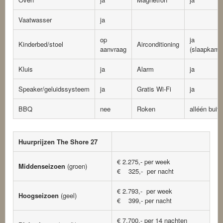
Vaatwasser
ja
op
ja
Kinderbed/stoel
Airconditioning
aanvraag
(slaapkame
Kluis
ja
Alarm
ja
Speaker/geluidssysteem
ja
Gratis Wi-Fi
ja
BBQ
nee
Roken
alléén buit
Huurprijzen The Shore 27
€ 2.275,- per week
Middenseizoen
(groen)
€ 325,- per nacht
€ 2.793,- per week
Hoogseizoen
(geel)
€ 399,- per nacht
€ 7.700,- per 14 nachten