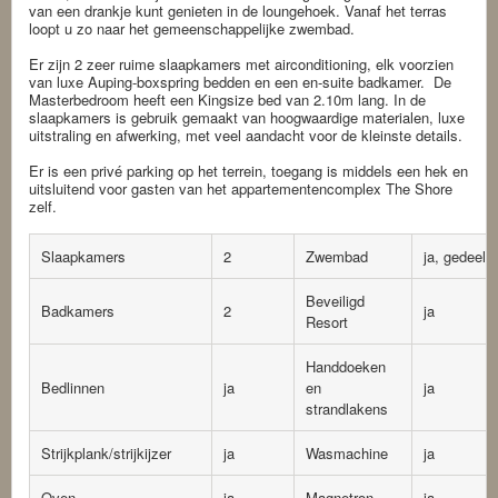
van een drankje kunt genieten in de loungehoek. Vanaf het terras
loopt u zo naar het gemeenschappelijke zwembad.
Er zijn 2 zeer ruime slaapkamers met airconditioning, elk voorzien
van luxe Auping-boxspring bedden en een en-suite badkamer. De
Masterbedroom heeft een Kingsize bed van 2.10m lang. In de
slaapkamers is gebruik gemaakt van hoogwaardige materialen, luxe
uitstraling en afwerking, met veel aandacht voor de kleinste details.
Er is een privé parking op het terrein, toegang is middels een hek en
uitsluitend voor gasten van het appartementencomplex The Shore
zelf.
Slaapkamers
2
Zwembad
ja, gedeeld
Beveiligd
Badkamers
2
ja
Resort
Handdoeken
Bedlinnen
ja
en
ja
strandlakens
Strijkplank/strijkijzer
ja
Wasmachine
ja
Oven
ja
Magnetron
ja