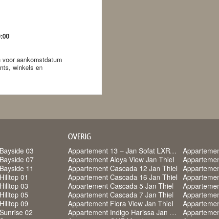
0:00
ken voor aankomstdatum
nts, winkels en
OVERIG
Bayside 03
Appartement 13 – Jan Sofat LXRY Resort
Appartemen
Bayside 07
Appartement Aloya View Jan Thiel
Appartemen
Bayside 11
Appartement Cascada 12 Jan Thiel
Appartemen
Hilltop 01
Appartement Cascada 16 Jan Thiel
Appartemen
Hilltop 03
Appartement Cascada 5 Jan Thiel
Appartemen
Hilltop 05
Appartement Cascada 7 Jan Thiel
Appartemen
Hilltop 09
Appartement Fiora View Jan Thiel
Sunrise 02
Appartement Indigo Harissa Jan Thiel
Appartement