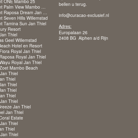
nt ONE Mambo 25
bellen u terug.
Appartement Palm View Mambo Beach
Appartement Raposa Dream Jan Thiel
info@curacao-exclusief.nl
t Seven Hills Willemstad
t Tamina Sun Jan Thiel
Adres:
ury Resort
Europalaan 26
 Jan Thiel
2408 BG Alphen a/d Rijn
as Geel Willemstad
each Hotel en Resort
iora Royal Jan Thiel
Raposa Royal Jan Thiel
Wayu Royal Jan Thiel
 Zoet Mambo Beach
 Jan Thiel
Jan Thiel
Jan Thiel
Jan Thiel
Jan Thiel
 Jan Thiel
Breeze Jan Thiel
nel Jan Thiel
 Coral Estate
 Jan Thiel
an Thiel
 Jan Thiel