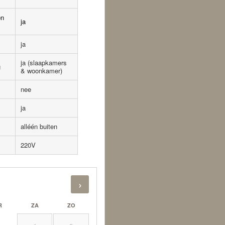
en
ja
ja
ja (slaapkamers
g
& woonkamer)
nee
ja
alléén buiten
220V
›
R
ZA
ZO