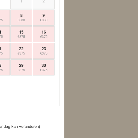
1
2
7
8
9
75
€380
€380
4
15
16
75
€375
€375
1
22
23
75
€375
€375
8
29
30
75
€375
€375
 per dag kan veranderen)