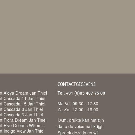
CONTACTGEGEVENS
t Aloya Dream Jan Thiel
Tel. +31 (0)85 487 75 00
t Cascada 11 Jan Thiel
Ma-Vrij
09:30 - 17:30
t Cascada 15 Jan Thiel
t Cascada 3 Jan Thiel
Za-Zo
12:00 - 16:00
t Cascada 6 Jan Thiel
t Fiora Dream Jan Thiel
I.v.m. drukte kan het zijn
Appartement Five Oceans Willemstad
dat u de voicemail krijgt.
 Indigo View Jan Thiel
Spreek deze in en wij