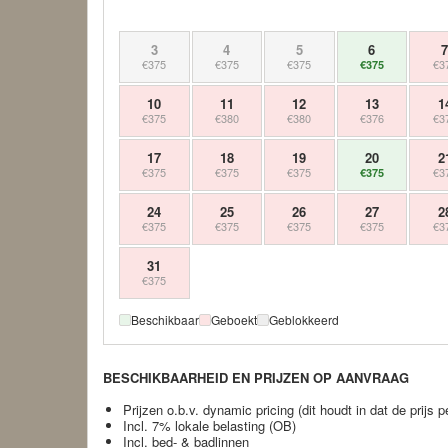
3
4
5
6
€375
€375
€375
€3
€375
10
11
12
13
1
€375
€380
€380
€376
€3
17
18
19
20
2
€375
€375
€375
€3
€375
24
25
26
27
2
€375
€375
€375
€375
€3
31
€375
Beschikbaar
Geboekt
Geblokkeerd
BESCHIKBAARHEID EN PRIJZEN OP AANVRAAG
Prijzen o.b.v. dynamic pricing (dit houdt in dat de prijs
Incl. 7% lokale belasting (OB)
Incl. bed- & badlinnen