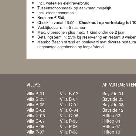
Incl. water- en elektraverbruik
Tussenschoonmaak op aanvraag mogelijk
Incl. eindschoonmaak
Borgsom € 500,-
Check-in vanaf 16:00 –
Check-out op vertrekdag tot 1
Verblijfsduur min. 5 nachten
Max. 6 personen plus max. 1 kind onder de 2 jaar
Betalingstermijn: 25% bij reservering en restant 8 we
Mambo Beach strand en boulevard met diverse restaura
uitgaansgelegenheden op loopafstand
VILLA'S
APPARTEMENTEN
Villa B-01
Villa B-02
Bayside 01
Villa B-03
Villa B-04
Bayside 05
Villa B-05
Villa C-01
Bayside 08
Villa C-02
Villa C-04
Bayside 12
Villa C-05
Villa C-06
Hilltop 02
Villa C-07
Villa P-03
Hilltop 04
Villa P-05
Villa P-06
Hilltop 07
Villa P-07
Villa P-08
Hilltop 10