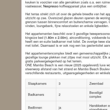
keuken is voorzien van alle gemakken zoals o.a. een ruime
vaatwasser,
Nespresso
koffieapparaat plus een ontbijtbar.
Het terras strekt zich uit over de gehele breedte van het a
uitzicht op zee. Oversized glazen deuren openen de woning
grenzen tussen binnencomfort en buitencharme vervagen. Op 
vinden, loungebank, fijne relaxstoelen en enkele ligbedden.
Het appartementen beschikt over 3 gezellige tweepersoons
kingsize bed
(1.80m x 2.00m)
, airconditioning, voldoende
heeft een en-suite badkamer met toilet. De overige twee 
met toilet. Daarnaast is er ook nog een los gastentoilet aa
Het appartementencomplex biedt een gemeenschappelijke
gezellige lounge plekken met zitjes met mooi uitzicht. Elk
gratis parkeergelegenheid op het terrein.
ONE Mambo Beach is een nieuw (2025 opgeleverd) luxe w
steenworp afstand van het strand en Mambo Beach Bouleva
verschillende restaurants, uitgaansgelegenheden en winkel
Slaapkamers
3
Zwembad
Beveiligd
Badkamers
2
complex
Handdoeken e
Bedlinnen
ja
strandlakens