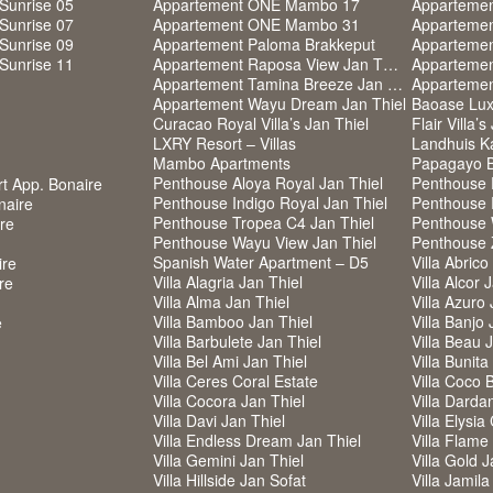
Sunrise 05
Appartement ONE Mambo 17
Apparteme
Sunrise 07
Appartement ONE Mambo 31
Sunrise 09
Appartement Paloma Brakkeput
Sunrise 11
Appartement Raposa View Jan Thiel
Appartemen
Appartement Tamina Breeze Jan Thiel
Appartemen
Appartement Wayu Dream Jan Thiel
Baoase Lux
Curacao Royal Villa’s Jan Thiel
Flair Villa’s
LXRY Resort – Villas
Landhuis K
Mambo Apartments
Papagayo B
Penthouse Aloya Royal Jan Thiel
Penthouse F
rt App. Bonaire
Penthouse Indigo Royal Jan Thiel
Penthouse 
naire
Penthouse Tropea C4 Jan Thiel
Penthouse 
ire
Penthouse Wayu View Jan Thiel
Penthouse
Spanish Water Apartment – D5
Villa Abrico
ire
Villa Alagria Jan Thiel
Villa Alcor 
re
Villa Alma Jan Thiel
Villa Azuro 
Villa Bamboo Jan Thiel
Villa Banjo 
e
Villa Barbulete Jan Thiel
Villa Beau 
Villa Bel Ami Jan Thiel
Villa Bunita
Villa Ceres Coral Estate
Villa Coco 
Villa Cocora Jan Thiel
Villa Darda
Villa Davi Jan Thiel
Villa Elysia
Villa Endless Dream Jan Thiel
Villa Flame
Villa Gemini Jan Thiel
Villa Gold J
Villa Hillside Jan Sofat
Villa Jamila