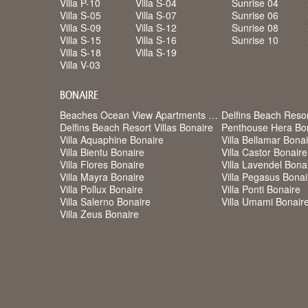
Villa P-10
Villa S-04
Sunrise 04
Villa S-05
Villa S-07
Sunrise 06
Villa S-09
Villa S-12
Sunrise 08
Villa S-15
Villa S-16
Sunrise 10
Villa S-18
Villa S-19
Villa V-03
BONAIRE
Beaches Ocean View Apartments Bonaire
Delfins Beach Reso
Delfins Beach Resort Villas Bonaire
Penthouse Hera Bo
Villa Aquaphine Bonaire
Villa Bellamar Bona
Villa Bientu Bonaire
Villa Castor Bonaire
Villa Flores Bonaire
Villa Lavendel Bona
Villa Mayra Bonaire
Villa Pegasus Bonai
Villa Pollux Bonaire
Villa Ponti Bonaire
Villa Salerno Bonaire
Villa Umami Bonair
Villa Zeus Bonaire