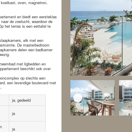
 koelkast, oven, magnetron,
ppartement en biedt een eersteklas
 naar de zeelucht, waardoor de
het terras is een eettafel te
slaapkamers, elk met een
 kastruimte. De masterbedroom
slaapkamers delen een badkamer
nwezig.
 zwembad met ligbedden en
 appartement beschikt ook over
ooncomplex op slechts een
rd, een levendige boulevard met
s.
ja, gedeeld
ja
n
ja