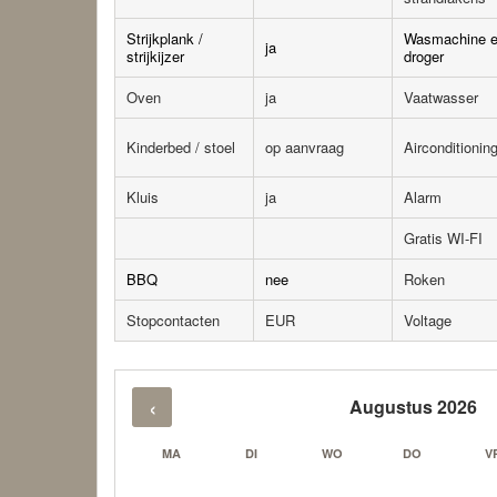
Strijkplank /
Wasmachine 
ja
strijkijzer
droger
Oven
ja
Vaatwasser
Kinderbed / stoel
op aanvraag
Airconditionin
Kluis
ja
Alarm
Gratis WI-FI
BBQ
nee
Roken
Stopcontacten
EUR
Voltage
‹
Augustus 2026
MA
DI
WO
DO
V