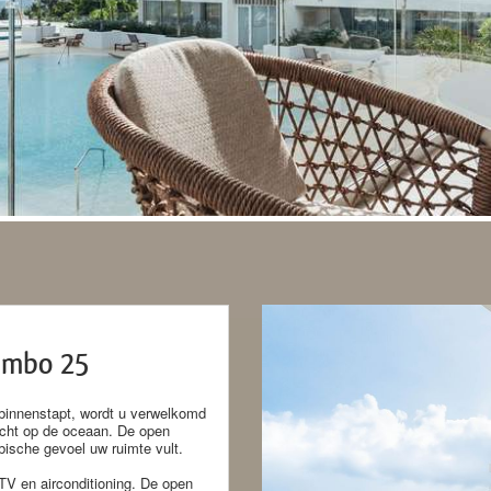
ambo 25
 binnenstapt, wordt u verwelkomd
icht op de oceaan. De open
ibische gevoel uw ruimte vult.
TV en airconditioning. De open