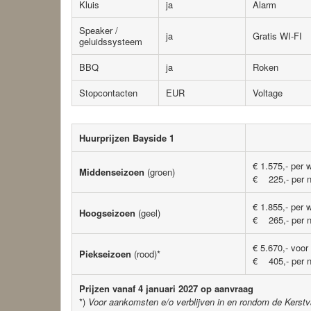
Kluis
ja
Alarm
Speaker /
ja
Gratis WI-FI
geluidssysteem
BBQ
ja
Roken
Stopcontacten
EUR
Voltage
Huurprijzen Bayside 1
€ 1.575,- per 
Middenseizoen
(groen)
€ 225,- per 
€ 1.855,- per 
Hoogseizoen
(geel)
€ 265,- per 
€ 5.670,- voor
Piekseizoen
(rood)*
€ 405,- per 
Prijzen vanaf 4 januari 2027 op aanvraag
*)
Voor aankomsten e/o verblijven in en rondom de Kerstv