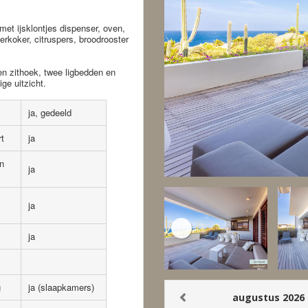
et ijsklontjes dispenser, oven,
erkoker, citruspers, broodrooster
een zithoek, twee ligbedden en
ige uitzicht.
ja, gedeeld
rt
ja
n
ja
ja
ja
g
ja (slaapkamers)