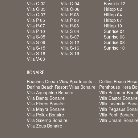
Villa C-02
Villa C-04
Bayside 12
Villa C-05
Villa C-06
Hilltop 02
Villa C-07
Villa P-03
Hilltop 04
Villa P-05
Villa P-06
Hilltop 07
Villa P-07
Villa P-08
Hilltop 10
Villa P-10
Villa S-04
Sunrise 04
Villa S-05
Villa S-07
Sunrise 06
Villa S-09
Villa S-12
Sunrise 08
Villa S-15
Villa S-16
Sunrise 10
Villa S-18
Villa S-19
Villa V-03
BONAIRE
Beaches Ocean View Apartments Bonaire
Delfins Beach Reso
Delfins Beach Resort Villas Bonaire
Penthouse Hera Bo
Villa Aquaphine Bonaire
Villa Bellamar Bona
Villa Bientu Bonaire
Villa Castor Bonaire
Villa Flores Bonaire
Villa Lavendel Bona
Villa Mayra Bonaire
Villa Pegasus Bonai
Villa Pollux Bonaire
Villa Ponti Bonaire
Villa Salerno Bonaire
Villa Umami Bonair
Villa Zeus Bonaire