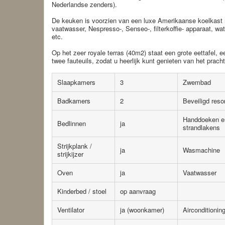
Nederlandse zenders).
De keuken is voorzien van een luxe Amerikaanse koelkast m
vaatwasser, Nespresso-, Senseo-, filterkoffie- apparaat, wat
etc.
Op het zeer royale terras (40m2) staat een grote eettafel, 
twee fauteuils, zodat u heerlijk kunt genieten van het pracht
Slaapkamers
3
Zwembad
Badkamers
2
Beveiligd reso
Handdoeken e
Bedlinnen
ja
strandlakens
Strijkplank /
ja
Wasmachine
strijkijzer
Oven
ja
Vaatwasser
Kinderbed / stoel
op aanvraag
Ventilator
ja (woonkamer)
Airconditionin