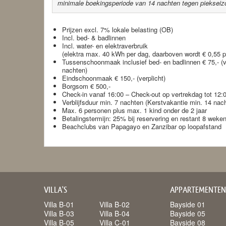
minimale boekingsperiode van 14 nachten tegen piekseizo
Prijzen excl. 7% lokale belasting (OB)
Incl. bed- & badlinnen
Incl. water- en elektraverbruik
(elektra max. 40 kWh per dag, daarboven wordt € 0,55 
Tussenschoonmaak inclusief bed- en badlinnen € 75,- (ver
nachten)
Eindschoonmaak € 150,- (verplicht)
Borgsom € 500,-
Check-in vanaf 16:00 – Check-out op vertrekdag tot 12:
Verblijfsduur min. 7 nachten (Kerstvakantie min. 14 nac
Max. 6 personen plus max. 1 kind onder de 2 jaar
Betalingstermijn: 25% bij reservering en restant 8 we
Beachclubs van Papagayo en Zanzibar op loopafstand
VILLA'S
APPARTEMENTEN
Villa B-01
Villa B-02
Bayside 01
Villa B-03
Villa B-04
Bayside 05
Villa B-05
Villa C-01
Bayside 08