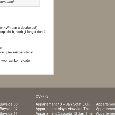
enstarief.
per kWh aan u doorbelast)
plicht bij verblijf langer dan 7
00
hten piekseizoenstarief)
ken voor aankomstdatum
OVERIG
Bayside 03
Appartement 13 – Jan Sofat LXRY Resort
Appartemen
Bayside 07
Appartement Aloya View Jan Thiel
Appartemen
Bayside 11
Appartement Cascada 12 Jan Thiel
Appartemen