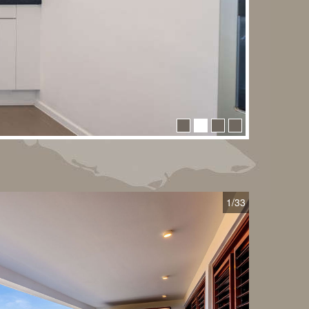
1
/33