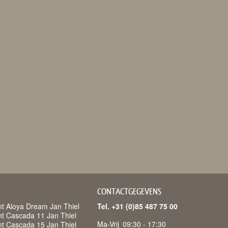
CONTACTGEGEVENS
t Aloya Dream Jan Thiel
Tel. +31 (0)85 487 75 00
t Cascada 11 Jan Thiel
Ma-Vrij
09:30 - 17:30
t Cascada 15 Jan Thiel