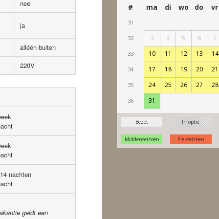
nee
ja
alléén buiten
220V
week
nacht
week
nacht
 14 nachten
nacht
akantie geldt een