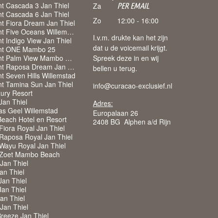
t Cascada 3 Jan Thiel
Za
PER EMAIL
t Cascada 6 Jan Thiel
Zo
12:00 - 16:00
t Fiora Dream Jan Thiel
Appartement Five Oceans Willemstad
I.v.m. drukte kan het zijn
 Indigo View Jan Thiel
dat u de voicemail krijgt.
nt ONE Mambo 25
Appartement Palm View Mambo Beach
Spreek deze in en wij
Appartement Raposa Dream Jan Thiel
bellen u terug.
t Seven Hills Willemstad
t Tamina Sun Jan Thiel
info@curacao-exclusief.nl
ury Resort
 Jan Thiel
Adres:
as Geel Willemstad
Europalaan 26
each Hotel en Resort
2408 BG Alphen a/d Rijn
iora Royal Jan Thiel
Raposa Royal Jan Thiel
Wayu Royal Jan Thiel
 Zoet Mambo Beach
 Jan Thiel
Jan Thiel
Jan Thiel
Jan Thiel
Jan Thiel
 Jan Thiel
Breeze Jan Thiel