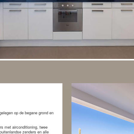
s gelegen op de begane grond en
s met airconditioning, twee
uitenlandse zenders en alle