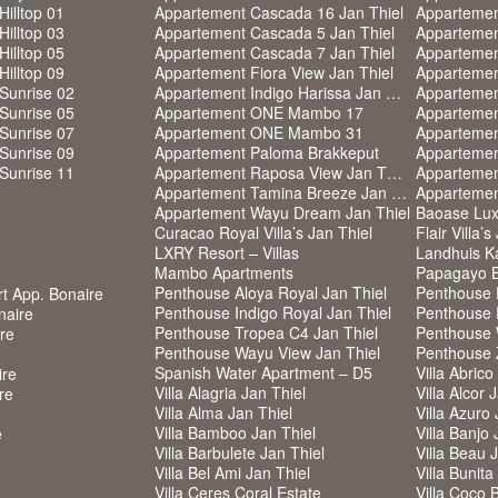
Hilltop 01
Appartement Cascada 16 Jan Thiel
Appartemen
Hilltop 03
Appartement Cascada 5 Jan Thiel
Appartemen
Hilltop 05
Appartement Cascada 7 Jan Thiel
Appartemen
Hilltop 09
Appartement Fiora View Jan Thiel
Sunrise 02
Appartement Indigo Harissa Jan Thiel
Appartement
Sunrise 05
Appartement ONE Mambo 17
Apparteme
Sunrise 07
Appartement ONE Mambo 31
Sunrise 09
Appartement Paloma Brakkeput
Sunrise 11
Appartement Raposa View Jan Thiel
Appartemen
Appartement Tamina Breeze Jan Thiel
Appartemen
Appartement Wayu Dream Jan Thiel
Baoase Lux
Curacao Royal Villa’s Jan Thiel
Flair Villa’s
LXRY Resort – Villas
Landhuis K
Mambo Apartments
Papagayo B
Penthouse Aloya Royal Jan Thiel
Penthouse F
rt App. Bonaire
Penthouse Indigo Royal Jan Thiel
Penthouse 
naire
Penthouse Tropea C4 Jan Thiel
Penthouse 
ire
Penthouse Wayu View Jan Thiel
Penthouse
Spanish Water Apartment – D5
Villa Abrico
ire
Villa Alagria Jan Thiel
Villa Alcor 
re
Villa Alma Jan Thiel
Villa Azuro 
Villa Bamboo Jan Thiel
Villa Banjo 
e
Villa Barbulete Jan Thiel
Villa Beau 
Villa Bel Ami Jan Thiel
Villa Bunita
Villa Ceres Coral Estate
Villa Coco 