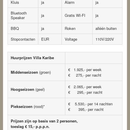
Kluis
ja
Alarm
ja
Bluetooth
ja
Gratis WI-FI
ja
Speaker
BBQ
ja
Roken
alléén buiten
Stopcontacten
EUR
Voltage
110V/220V
Huurprijzen Villa Karibe
€ 1.925,- per week
Middenseizoen
(groen)
€ 275,- per nacht
€ 2.065,- per week
Hoogseizoen
(geel)
€ 295,- per nacht
€ 5.530,- per 14 nachten
Piekseizoen
(rood)*
€ 395,- per nacht
Prijzen zijn op basis van 2 personen,
toeslag € 15,- p.p.p.n.