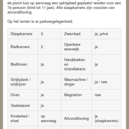
de porch kan op aanvraag een opklapbed geplaatst worden voor een
7e persoon (kind tot 11 jaar). Alle slaapkamers zijn voorzien van
airconditioning.
Op het terrein is er parkeergelegenheid.
Slaapkamers
3
Zwembad
ja, privé
Openbare
Badkamers
2
ja
woonwijk
Handdoeken
Bedlinnen
ja
en
ja
strandlakens
Strijkplank /
Wasmachine /
ja
ja / nee
strijkijzer
droger
Oven
ja
Magnetron
nee
Vaatwasser
ja
Kinderbed /
op
ja
Airconditioning
stoel
aanvraag
(slaapkamers)