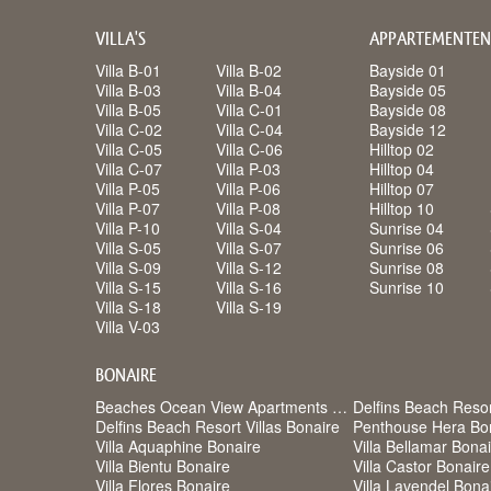
VILLA'S
APPARTEMENTEN
Villa B-01
Villa B-02
Bayside 01
Villa B-03
Villa B-04
Bayside 05
Villa B-05
Villa C-01
Bayside 08
Villa C-02
Villa C-04
Bayside 12
Villa C-05
Villa C-06
Hilltop 02
Villa C-07
Villa P-03
Hilltop 04
Villa P-05
Villa P-06
Hilltop 07
Villa P-07
Villa P-08
Hilltop 10
Villa P-10
Villa S-04
Sunrise 04
Villa S-05
Villa S-07
Sunrise 06
Villa S-09
Villa S-12
Sunrise 08
Villa S-15
Villa S-16
Sunrise 10
Villa S-18
Villa S-19
Villa V-03
BONAIRE
Beaches Ocean View Apartments Bonaire
Delfins Beach Reso
Delfins Beach Resort Villas Bonaire
Penthouse Hera Bo
Villa Aquaphine Bonaire
Villa Bellamar Bona
Villa Bientu Bonaire
Villa Castor Bonaire
Villa Flores Bonaire
Villa Lavendel Bona