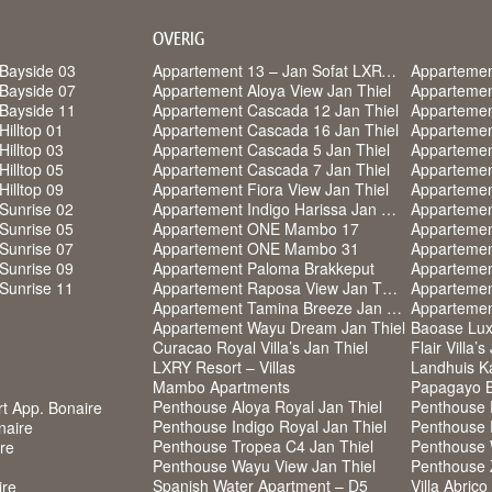
OVERIG
Bayside 03
Appartement 13 – Jan Sofat LXRY Resort
Appartemen
Bayside 07
Appartement Aloya View Jan Thiel
Appartemen
Bayside 11
Appartement Cascada 12 Jan Thiel
Appartemen
Hilltop 01
Appartement Cascada 16 Jan Thiel
Appartemen
Hilltop 03
Appartement Cascada 5 Jan Thiel
Appartemen
Hilltop 05
Appartement Cascada 7 Jan Thiel
Appartemen
Hilltop 09
Appartement Fiora View Jan Thiel
Sunrise 02
Appartement Indigo Harissa Jan Thiel
Appartement
Sunrise 05
Appartement ONE Mambo 17
Apparteme
Sunrise 07
Appartement ONE Mambo 31
Sunrise 09
Appartement Paloma Brakkeput
Sunrise 11
Appartement Raposa View Jan Thiel
Appartemen
Appartement Tamina Breeze Jan Thiel
Appartemen
Appartement Wayu Dream Jan Thiel
Baoase Lux
Curacao Royal Villa’s Jan Thiel
Flair Villa’s
LXRY Resort – Villas
Landhuis K
Mambo Apartments
Papagayo B
Penthouse Aloya Royal Jan Thiel
Penthouse F
rt App. Bonaire
Penthouse Indigo Royal Jan Thiel
Penthouse 
naire
Penthouse Tropea C4 Jan Thiel
Penthouse 
ire
Penthouse Wayu View Jan Thiel
Penthouse
Spanish Water Apartment – D5
Villa Abrico
ire