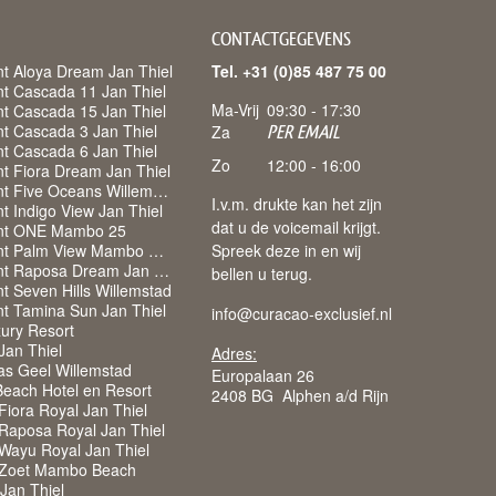
CONTACTGEGEVENS
t Aloya Dream Jan Thiel
Tel. +31 (0)85 487 75 00
t Cascada 11 Jan Thiel
Ma-Vrij
09:30 - 17:30
t Cascada 15 Jan Thiel
t Cascada 3 Jan Thiel
Za
PER EMAIL
t Cascada 6 Jan Thiel
Zo
12:00 - 16:00
t Fiora Dream Jan Thiel
Appartement Five Oceans Willemstad
I.v.m. drukte kan het zijn
 Indigo View Jan Thiel
dat u de voicemail krijgt.
nt ONE Mambo 25
Appartement Palm View Mambo Beach
Spreek deze in en wij
Appartement Raposa Dream Jan Thiel
bellen u terug.
t Seven Hills Willemstad
t Tamina Sun Jan Thiel
info@curacao-exclusief.nl
ury Resort
 Jan Thiel
Adres:
as Geel Willemstad
Europalaan 26
each Hotel en Resort
2408 BG Alphen a/d Rijn
iora Royal Jan Thiel
Raposa Royal Jan Thiel
Wayu Royal Jan Thiel
 Zoet Mambo Beach
 Jan Thiel