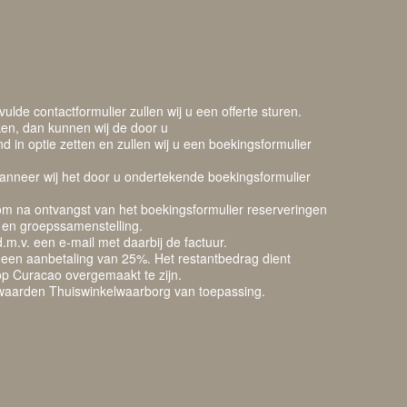
lde contactformulier zullen wij u een offerte sturen.
ken, dan kunnen wij de door u
d in optie zetten en zullen wij u een boekingsformulier
 wanneer wij het door u ondertekende boekingsformulier
 om na ontvangst van het boekingsformulier reserveringen
d en groepssamenstelling.
.m.v. een e-mail met daarbij de factuur.
 een aanbetaling van 25%. Het restantbedrag dient
op Curacao overgemaakt te zijn.
waarden Thuiswinkelwaarborg
van toepassing.