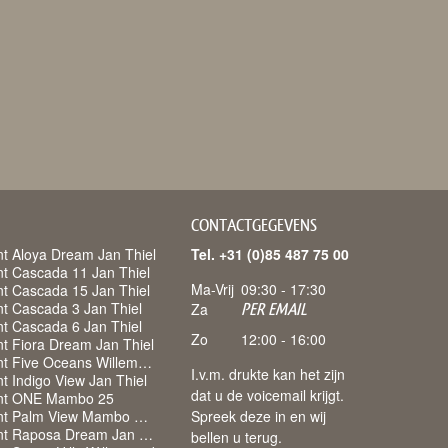
CONTACTGEGEVENS
t Aloya Dream Jan Thiel
Tel. +31 (0)85 487 75 00
t Cascada 11 Jan Thiel
Ma-Vrij
09:30 - 17:30
t Cascada 15 Jan Thiel
t Cascada 3 Jan Thiel
Za
PER EMAIL
t Cascada 6 Jan Thiel
Zo
12:00 - 16:00
t Fiora Dream Jan Thiel
Appartement Five Oceans Willemstad
I.v.m. drukte kan het zijn
 Indigo View Jan Thiel
dat u de voicemail krijgt.
nt ONE Mambo 25
Appartement Palm View Mambo Beach
Spreek deze in en wij
Appartement Raposa Dream Jan Thiel
bellen u terug.