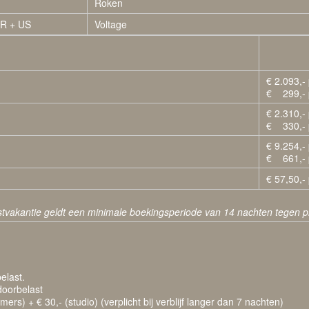
Roken
R + US
Voltage
€ 2.093,-
€ 299,- 
€ 2.310,-
€ 330,-
€ 9.254,-
€ 661,- 
€ 57,50,-
tvakantie geldt een minimale boekingsperiode van 14 nachten tegen pi
elast.
doorbelast
s) + € 30,- (studio) (verplicht bij verblijf langer dan 7 nachten)