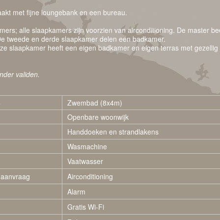
akt met fijne loungebank en een bureau.
amers; alle slaapkamers zijn voorzien van airconditioning. De master b
. De tweede en derde slaapkamer delen een badkamer.
e slaapkamer heeft een eigen badkamer en eigen terras met gezellig zi
inder validen.
4
Zwembad (8x4m)
3
Openbare woonwijk
Handdoeken en strandlakens
Wasmachine
Vaatwasser
 aanvraag
Airconditioning
Alarm
Gratis Wi-Fi