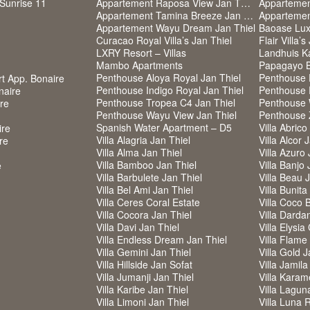
Sunrise 11
Appartement Raposa View Jan Thiel
Appartemen
Appartement Tamina Breeze Jan Thiel
Appartemen
Appartement Wayu Dream Jan Thiel
Baoase Lux
Curacao Royal Villa’s Jan Thiel
Flair Villa’s
LXRY Resort – Villas
Landhuis K
Mambo Apartments
Papagayo B
Penthouse Aloya Royal Jan Thiel
Penthouse F
rt App. Bonaire
Penthouse Indigo Royal Jan Thiel
Penthouse 
naire
Penthouse Tropea C4 Jan Thiel
Penthouse 
ire
Penthouse Wayu View Jan Thiel
Penthouse
Spanish Water Apartment – D5
Villa Abrico
ire
Villa Alagria Jan Thiel
Villa Alcor 
re
Villa Alma Jan Thiel
Villa Azuro 
Villa Bamboo Jan Thiel
Villa Banjo 
e
Villa Barbulete Jan Thiel
Villa Beau 
Villa Bel Ami Jan Thiel
Villa Bunita
Villa Ceres Coral Estate
Villa Coco 
Villa Cocora Jan Thiel
Villa Darda
Villa Davi Jan Thiel
Villa Elysia
Villa Endless Dream Jan Thiel
Villa Flame
Villa Gemini Jan Thiel
Villa Gold J
Villa Hillside Jan Sofat
Villa Jamila
Villa Jumanji Jan Thiel
Villa Karam
Villa Karibe Jan Thiel
Villa Lagun
Villa Limoni Jan Thiel
Villa Luna 