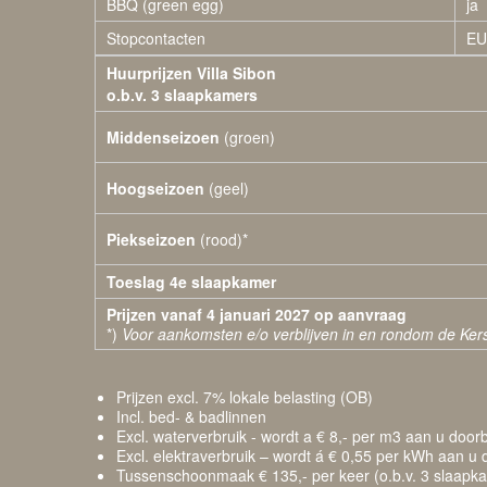
BBQ (green egg)
ja
Stopcontacten
EU
Huurprijzen Villa Sibon
o.b.v. 3 slaapkamers
Middenseizoen
(groen)
Hoogseizoen
(geel)
Piekseizoen
(rood)*
Toeslag 4e slaapkamer
Prijzen vanaf 4 januari 2027 op aanvraag
*)
Voor aankomsten e/o verblijven in en rondom de Kers
Prijzen excl. 7% lokale belasting (OB)
Incl. bed- & badlinnen
Excl. waterverbruik - wordt a € 8,- per m3 aan u doorb
Excl. elektraverbruik – wordt á € 0,55 per kWh aan u 
Tussenschoonmaak € 135,- per keer (o.b.v. 3 slaapkamer