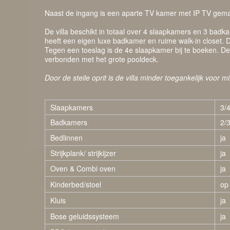
Naast de ingang is een aparte TV kamer met IP TV gema
De villa beschikt in totaal over 4 slaapkamers en 3 badk
heeft een eigen luxe badkamer en ruime walk-in closet
Tegen een toeslag is de 4e slaapkamer bij te boeken. Dez
verbonden met het grote pooldeck.
Door de steile oprit is de villa minder toegankelijk voor m
Slaapkamers
3/
Badkamers
2/
Bedlinnen
ja
Strijkplank/ strijkijzer
ja
Oven & Combi oven
ja
Kinderbed/stoel
op
Kluis
ja
Bose geluidssysteem
ja