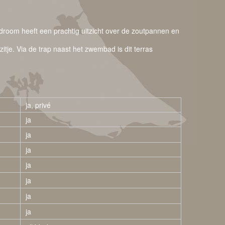
edroom heeft een prachtig uitzicht over de zoutpannen en
tje. Via de trap naast het zwembad is dit terras
ja, privé
ja
ja
ja
ja
ja
ja
ja