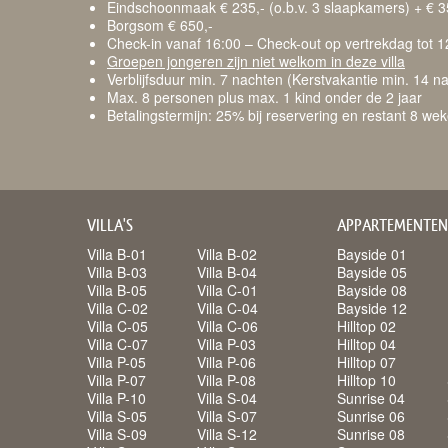
Eindschoonmaak € 235,- (o.b.v. 3 slaapkamers) + € 35,
Borgsom € 650,-
Check-in vanaf 16:00 – Check-out op vertrekdag tot 1
Groepen jongeren zijn niet welkom in deze villa
Verblijfsduur min. 7 nachten (Kerstvakantie min. 14 n
Max. 8 personen plus max. 1 kind onder de 2 jaar
​Betalingstermijn: 25% bij reservering en restant 8 
VILLA'S
APPARTEMENTEN
Villa B-01
Villa B-02
Bayside 01
Villa B-03
Villa B-04
Bayside 05
Villa B-05
Villa C-01
Bayside 08
Villa C-02
Villa C-04
Bayside 12
Villa C-05
Villa C-06
Hilltop 02
Villa C-07
Villa P-03
Hilltop 04
Villa P-05
Villa P-06
Hilltop 07
Villa P-07
Villa P-08
Hilltop 10
Villa P-10
Villa S-04
Sunrise 04
Villa S-05
Villa S-07
Sunrise 06
Villa S-09
Villa S-12
Sunrise 08