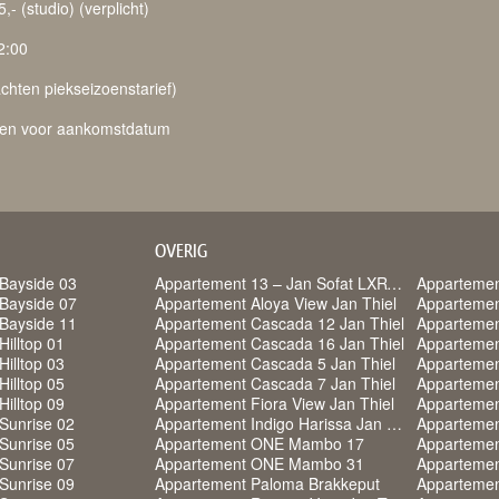
- (studio) (verplicht)
2:00
achten piekseizoenstarief)
weken voor aankomstdatum
OVERIG
Bayside 03
Appartement 13 – Jan Sofat LXRY Resort
Appartemen
Bayside 07
Appartement Aloya View Jan Thiel
Appartemen
Bayside 11
Appartement Cascada 12 Jan Thiel
Appartemen
Hilltop 01
Appartement Cascada 16 Jan Thiel
Appartemen
Hilltop 03
Appartement Cascada 5 Jan Thiel
Appartemen
Hilltop 05
Appartement Cascada 7 Jan Thiel
Appartemen
Hilltop 09
Appartement Fiora View Jan Thiel
Sunrise 02
Appartement Indigo Harissa Jan Thiel
Appartement
Sunrise 05
Appartement ONE Mambo 17
Apparteme
Sunrise 07
Appartement ONE Mambo 31
Sunrise 09
Appartement Paloma Brakkeput