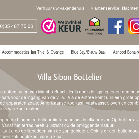
Verhuur uw vakantiehuis
Klantenservice, klachten
(0)85 487 75 00
Accommodaties Jan Thiel & Overige
Blue Bay/Blauw Baai
Aanbod Bonair
Villa Sibon Bottelier
ele autominuten van Mambo Beach. Er is door de ligging tegen een heuvel
laats voor de ingang van de villa. Via de entree komt u in een grote o
digde apparaten zoals; Amerikaanse koelkast, vaatwasser, oven en comb
bruik van kunt maken.
pen de binnen en buitenruimte naadloos in elkaar over. Op het terras 
 Vanaf het terras heeft u uitzicht op de omliggende natuur.
 kunt u op de ligbedden van de zon genieten. Ook is er een buitendou
t een zak houtskool voor u klaar.