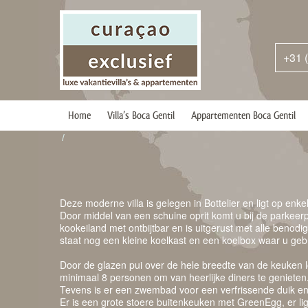
+31 
Home
Villa’s Boca Gentil
Appartementen Boca Gentil
/
Deze moderne villa is gelegen in Bottelier en ligt op enk
Door middel van een schuine oprit komt u bij de parkeerp
kookeiland met ontbijtbar en is uitgerust met alle beno
staat nog een kleine koelkast en een koelbox waar u ge
Door de glazen pui over de hele breedte van de keuken lo
minimaal 8 personen om van heerlijke diners te genieten.
Tevens is er een zwembad voor een verfrissende duik en
Er is een grote stoere buitenkeuken met GreenEgg, er lig