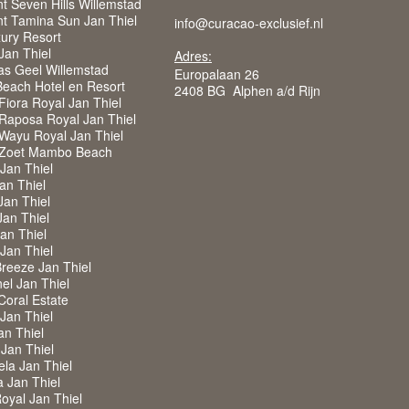
t Seven Hills Willemstad
t Tamina Sun Jan Thiel
info@curacao-exclusief.nl
ury Resort
 Jan Thiel
Adres:
as Geel Willemstad
Europalaan 26
each Hotel en Resort
2408 BG Alphen a/d Rijn
iora Royal Jan Thiel
Raposa Royal Jan Thiel
Wayu Royal Jan Thiel
 Zoet Mambo Beach
 Jan Thiel
Jan Thiel
Jan Thiel
Jan Thiel
Jan Thiel
 Jan Thiel
Breeze Jan Thiel
nel Jan Thiel
 Coral Estate
 Jan Thiel
an Thiel
 Jan Thiel
ela Jan Thiel
a Jan Thiel
Royal Jan Thiel